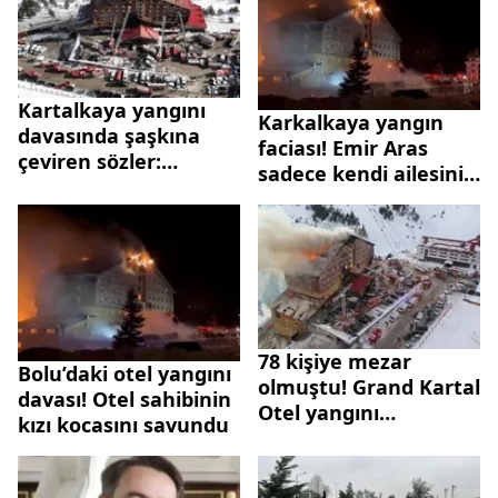
Kartalkaya yangını
Karkalkaya yangın
davasında şaşkına
faciası! Emir Aras
çeviren sözler:
sadece kendi ailesini
Müvekkilim gerizekalı
kurtarmış
gitsin biraz yatsın
78 kişiye mezar
Bolu’daki otel yangını
olmuştu! Grand Kartal
davası! Otel sahibinin
Otel yangını
kızı kocasını savundu
soruşturmasında flaş
gelişme: Bolu İl Özel
İdaresi Ruhsat