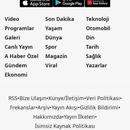
Video
Son Dakika
Teknoloji
Programlar
Yaşam
Otomobil
Galeri
Dünya
Din
Canlı Yayın
Spor
Tarih
A Haber Özel
Magazin
Sağlık
Gündem
Viral
Yazarlar
Ekonomi
RSS
•
Bize Ulaşın
•
Künye/İletişim
•
Veri Politikası
•
Frekanslar
•
Arşiv
•
Yayın Akışı
•
Gizlilik Bildirimi
•
Hakkımızda
•
Yayın İlkeleri
•
İsimsiz Kaynak Politikası