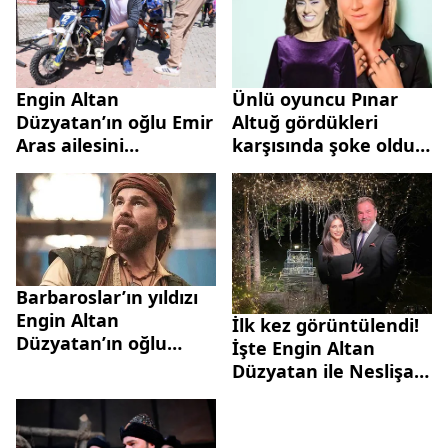
kaybettik’
Engin Altan
Ünlü oyuncu Pınar
Düzyatan’ın oğlu Emir
Altuğ gördükleri
Aras ailesini
karşısında şoke oldu!
gururlandırdı!
Sosyal medya
Babasının izinden
hesabından Yıldız
gidiyor...
Tilbe'ye sordu
Barbaroslar’ın yıldızı
Engin Altan
İlk kez görüntülendi!
Düzyatan’ın oğlu
İşte Engin Altan
sosyal medyada
Düzyatan ile Neslişah
gündem oldu!
Düzyatan’ın oğlu Emir
Aras