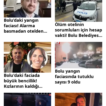
Müdürü gözaltına
alındı
Bolu’daki yangın
Ölüm otelinin
faciası! Alarma
sorumluları için hesap
basmadan otelden
vakti! Bolu Belediyesi
kaçmış
Başkan Yardımcısı
tutuklandı | Tutuklu
sayısı 19'a yükseldi
Bolu yangın
Bolu'daki faciada
faciasında tutuklu
büyük bencillik!
sayısı 9 oldu
Kızlarının kaldığı
odada yanmaz örtü
ve perde...