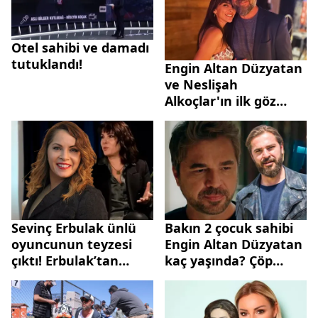
Otel sahibi ve damadı
tutuklandı!
Engin Altan Düzyatan
ve Neslişah
Alkoçlar'ın ilk göz
ağrısı 9 yaşında!
Sevinç Erbulak ünlü
Bakın 2 çocuk sahibi
oyuncunun teyzesi
Engin Altan Düzyatan
çıktı! Erbulak’tan
kaç yaşında? Çöp
boğazları düğümleyen
Adam’ın Tamer’i Engin
itiraf: ‘Bağırıp çıktım,
Altan Düzyatan’tan
2 saat içinde
özel çocuk açıklaması!