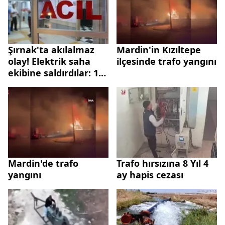
Şırnak'ta akılalmaz
Mardin'in Kızıltepe
olay! Elektrik saha
ilçesinde trafo yangını
ekibine saldırdılar: 1
yaralı
Mardin'de trafo
Trafo hırsızına 8 Yıl 4
yangını
ay hapis cezası