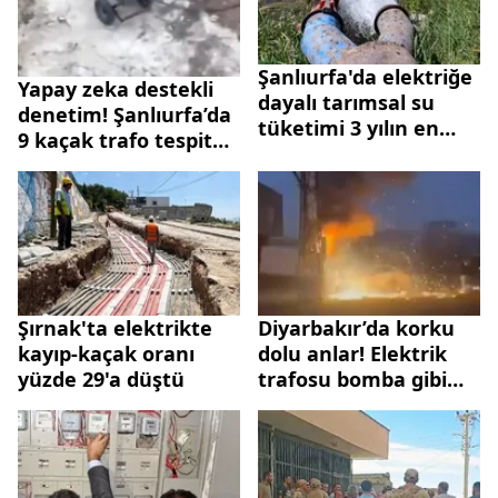
Şanlıurfa'da elektriğe
Yapay zeka destekli
dayalı tarımsal su
denetim! Şanlıurfa’da
tüketimi 3 yılın en
9 kaçak trafo tespit
yüksek seviyesinde
edildi
Şırnak'ta elektrikte
Diyarbakır’da korku
kayıp-kaçak oranı
dolu anlar! Elektrik
yüzde 29'a düştü
trafosu bomba gibi
patladı