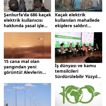
Şanlıurfa'da 686 kaçak
Kaçak elektrik
elektrik kullanıcısı
kullanılan mahallede
hakkında yasal işlem
ekiplere saldırı!
yapıldı
Jandarma havaya
ateş açtı
15 cana mal olan
İş dünyası ve kamu
yangından yeni
temsilcileri
görüntü! Alevlerin
Sürdürülebilir Yüzyıl
arasında ölüm kalım
Zirvesi’nde Turkuvaz
savaşı
Medya'da buluştu:
Türkiye 5.5G'ye
geçiyor! Bakan
Yardımcısı tarih