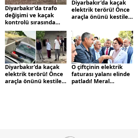
Diyarbakır’da kaçak
Diyarbakır’da trafo
elektrik terörü! Önce
değişimi ve kaçak
araçla önünü kestiler
kontrolü sırasında
ardından ölümle
ortalık karıştı: 9 yaralı
tehdit ettiler: Seni
mermi manyağı
yaparım
Diyarbakır’da kaçak
O çiftçinin elektrik
elektrik terörü! Önce
faturası yalanı elinde
araçla önünü kestiler
patladı! Meral
ardından ölümle
Akşener'in önünü
tehdit ettiler: Seni
kesip dert yandı ama
mermi manyağı
gerçek ortaya çıktı...
yaparım