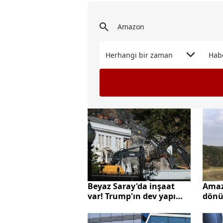
Herhangi bir zaman
Hab
Beyaz Saray'da inşaat
Amaz
var! Trump'ın dev yapı
dönüş
isteği mimarı çileden
aşıl
çıkardı
İstan