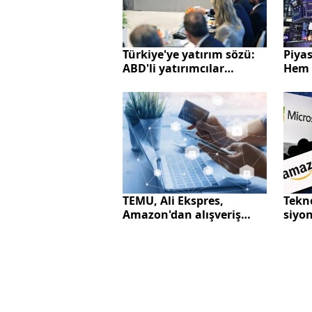
Türkiye'ye yatırım sözü:
Piyas
ABD'li yatırımcılar
Hem 
harekete geçiyor
faiz..
Tekno
TEMU, Ali Ekspres,
siyon
Amazon'dan alışveriş
İşgal
yapanlar dikkat! Yurt dış
gerçe
alışveriş limiti ne kadar
"Yapa
oldu? Artık gümrükte...
hizm