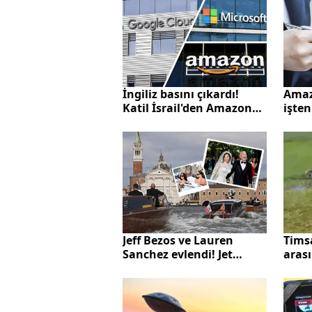
alar
İngiliz basını çıkardı!
Amazo
Katil İsrail'den Amazon
işten
ve Google'la gizli pazarlık
bu y
tenk
Timsa
Jeff Bezos ve Lauren
arası
Sanchez evlendi! Jet
hızıyla soyadını değiştirdi