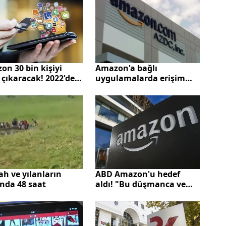
m!
n 30 bin kişiyi
Amazon'a bağlı
 çıkaracak! 2022'den
uygulamalarda erişim
ana en büyük
sorunu! Popüler
isat
uygulamalara
erişilemiyor
ABD Amazon'u hedef
h ve yılanların
aldı! "Bu düşmanca ve
nda 48 saat
siyasi bir eylemidir"