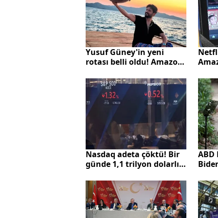
Yusuf Güney'in yeni
Netfl
rotası belli oldu! Amazon
Amaz
Ormanları'ndan paylaştı
Nasdaq adeta çöktü! Bir
ABD 
günde 1,1 trilyon dolarlık
Bide
kayıp
ısın