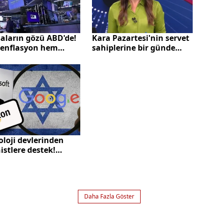
aların gözü ABD'de!
Kara Pazartesi'nin servet
enflasyon hem
sahiplerine bir günde
.
verdiği zarar: En fazla Jeff
Bezos kaybetti
loji devlerinden
istlere destek!
cilerin ses kaydı
ği ortaya çıkardı:
y zeka" ile katliam
eti
Daha Fazla Göster