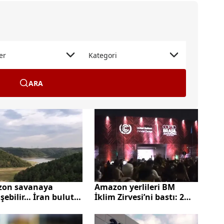
er
Kategori
ARA
on savanaya
Amazon yerlileri BM
ebilir… İran bulut
İklim Zirvesi’ni bastı: 2
amasına başladı…
yaralı
bul'da kırmızı