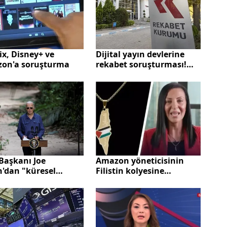
Dijital yayın devlerine
ix, Disney+ ve
rekabet soruşturması!
on'a soruşturma
Netflix Disney ve
diğerlerine büyük şok...
Başkanı Joe
Amazon yöneticisinin
n'dan "küresel
Filistin kolyesine
ma" mesajı!
Siyonistler öfke kustu