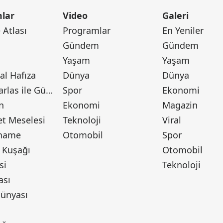
lar
Video
Galeri
Atlası
Programlar
En Yeniler
Gündem
Gündem
Yaşam
Yaşam
l Hafıza
Dünya
Dünya
Canan Barlas ile Gündem
Spor
Ekonomi
n
Ekonomi
Magazin
t Meselesi
Teknoloji
Viral
tname
Otomobil
Spor
 Kuşağı
Otomobil
si
Teknoloji
ası
ünyası
ı