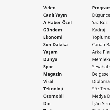
Video
Program
Canlı Yayın
Düşünce 
A Haber Özel
Yaz Boz
Gündem
Kadraj
Ekonomi
Toplumsa
Son Dakika
Yaşam
Arka Pla
Dünya
Memleke
Spor
Seyaha
Magazin
Belgesel
Viral
Diploma
Teknoloji
Söz Tem
Otomobil
Medya D
Din
İş'in Sırr