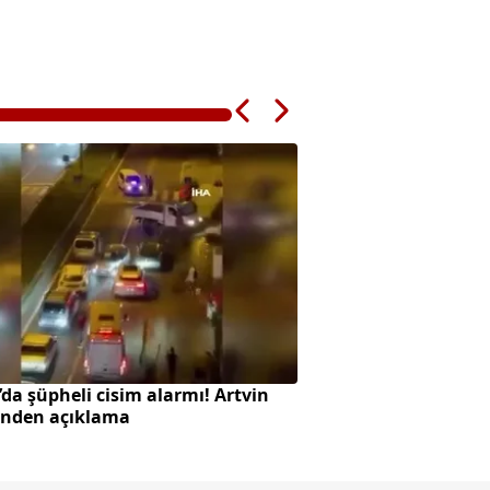
da şüpheli cisim alarmı! Artvin
Pentagon'dan yeni 
inden açıklama
gizli belge daha açı
görüntüler