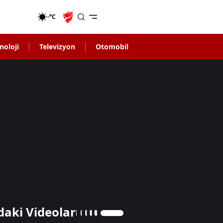
-°C
noloji
Televizyon
Otomobil
daki Videolar