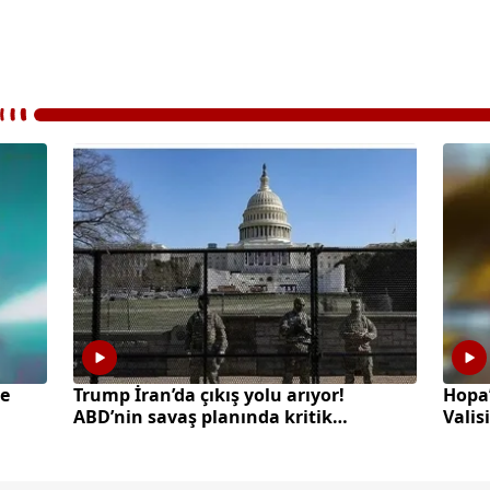
de
Trump İran’da çıkış yolu arıyor!
Hopa’
ABD’nin savaş planında kritik
Valis
kilitlenme