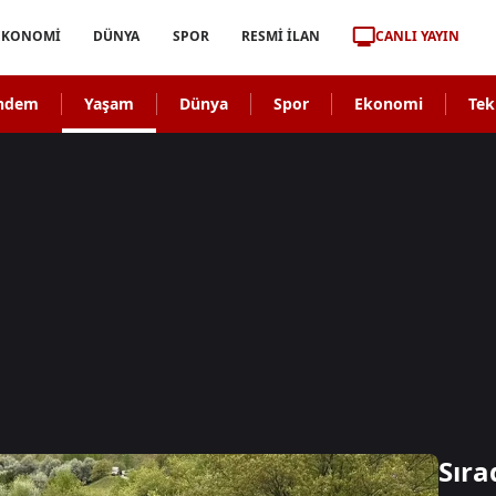
CANLI YAYIN
EKONOMİ
DÜNYA
SPOR
RESMİ İLAN
ndem
Yaşam
Dünya
Spor
Ekonomi
Tek
Sıra