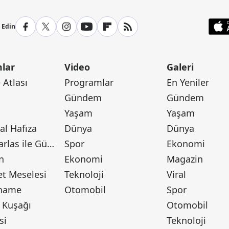
p Edin
lar
Video
Galeri
Atlası
Programlar
En Yeniler
Gündem
Gündem
Yaşam
Yaşam
l Hafıza
Dünya
Dünya
Canan Barlas ile Gündem
Spor
Ekonomi
n
Ekonomi
Magazin
t Meselesi
Teknoloji
Viral
tname
Otomobil
Spor
 Kuşağı
Otomobil
si
Teknoloji