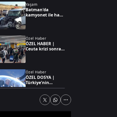
Yaşam
Batman'da
kamyonet ile hafif
ticari araç çarpıştı:
7 yaralı
Özel Haber
ÖZEL HABER |
Ceuta krizi sonrası
İtalya sınır
kontrollerini
artırdı
Özel Haber
ÖZEL DOSYA |
Türkiye'nin
gökyüzündeki
imzası: KAAN Milli
Muharip Uçak
Yaşam
Fatih'te camide
450 bin liralık