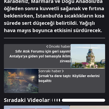
Karadeniz, Marmara ve Doğu Anadolu’da
öğleden sonra kuvvetli sağanak ve fırtına
beklenirken, İstanbul’da sıcaklıkların kısa
sürede sert düşeceği belirtildi. Yağışlı
hava mayıs boyunca etkisini sürdürecek.
Önceki haber
Sıfır Atık Forumu için geri sayım!
Antalya'ya giden yol temasıyla iklim
zirvesi
Sonraki haber
Şırnak’ta dere taştı: Köylüler evlerini
boşalttı
Sıradaki Videolar