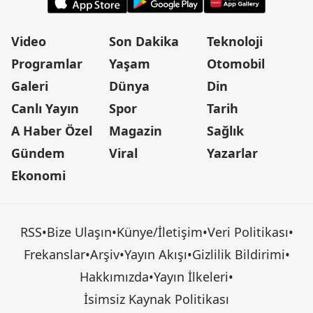
Video
Son Dakika
Teknoloji
Programlar
Yaşam
Otomobil
Galeri
Dünya
Din
Canlı Yayın
Spor
Tarih
A Haber Özel
Magazin
Sağlık
Gündem
Viral
Yazarlar
Ekonomi
RSS
•
Bize Ulaşın
•
Künye/İletişim
•
Veri Politikası
•
Frekanslar
•
Arşiv
•
Yayın Akışı
•
Gizlilik Bildirimi
•
Hakkımızda
•
Yayın İlkeleri
•
İsimsiz Kaynak Politikası