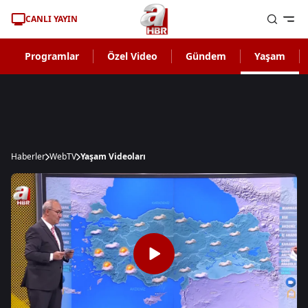
CANLI YAYIN
Programlar
Özel Video
Gündem
Yaşam
Haberler
WebTV
Yaşam Videoları