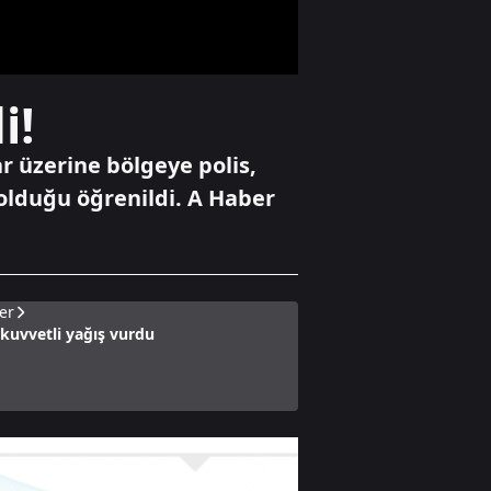
çözüldü
Gündem
i!
YAŞ toplantısında
alınan kararlar
açıklandı, komuta
r üzerine bölgeye polis,
kademesinde
n olduğu öğrenildi. A Haber
değişiklik yapıldı
Yaşam
Yavru kediyi önce
öptü, sonra
boğdu: O anlar
er
kamerada
 kuvvetli yağış vurdu