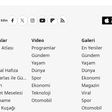
p Edin
lar
Video
Galeri
Atlası
Programlar
En Yeniler
Gündem
Gündem
Yaşam
Yaşam
l Hafıza
Dünya
Dünya
Canan Barlas ile Gündem
Spor
Ekonomi
n
Ekonomi
Magazin
t Meselesi
Teknoloji
Viral
tname
Otomobil
Spor
 Kuşağı
Otomobil