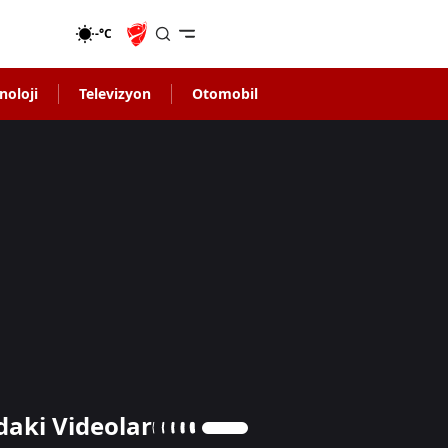
-°C
noloji
Televizyon
Otomobil
daki Videolar