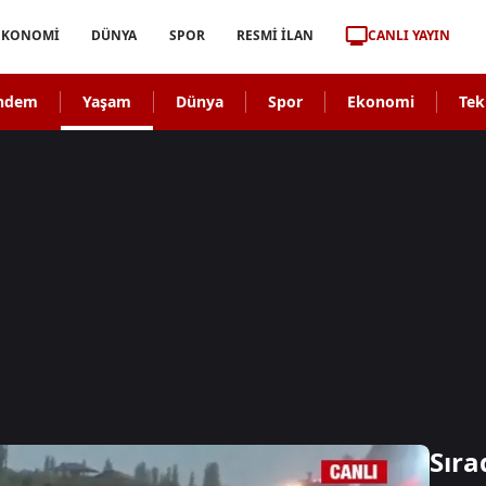
CANLI YAYIN
EKONOMİ
DÜNYA
SPOR
RESMİ İLAN
ndem
Yaşam
Dünya
Spor
Ekonomi
Tek
Sıra