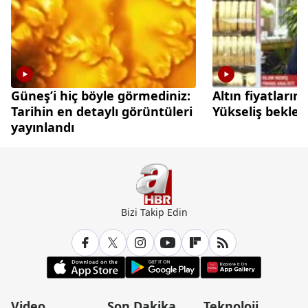
Güneş’i hiç böyle görmediniz:
Altın fiyatları
Tarihin en detaylı görüntüleri
Yükseliş beklen
yayınlandı
Bizi Takip Edin
Video
Son Dakika
Teknoloji