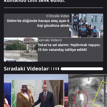
komando timi sevk edildi.
Önceki Video
Didim'de düğünde havaya ateş açan 6
kişi gözaltına alındı
Sonraki Video
Tokat'ta sel alarmı: Yeşilırmak taşıyor,
15 bin vatandaş tahliye edildi!
Sıradaki Videolar