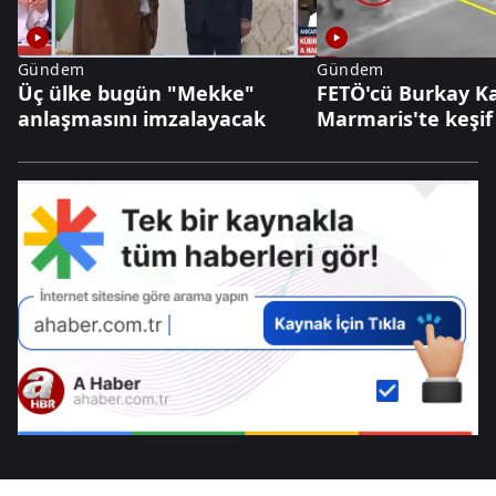
Gündem
Gündem
Üç ülke bugün "Mekke"
FETÖ'cü Burkay K
anlaşmasını imzalayacak
Marmaris'te keşif 