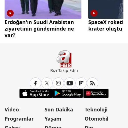
Erdoğan'ın Suudi Arabistan
SpaceX roketi A
ziyaretinin gündeminde ne
krater oluştu
var?
Bizi Takip Edin
Video
Son Dakika
Teknoloji
Programlar
Yaşam
Otomobil
Galeri
Dünya
Din