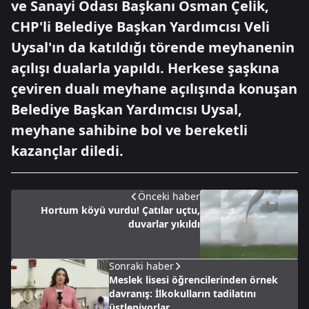
ve Sanayi Odası Başkanı Osman Çelik,
CHP'li Belediye Başkan Yardımcısı Veli
Uysal'ın da katıldığı törende meyhanenin
açılışı dualarla yapıldı. Herkese şaşkına
çeviren dualı meyhane açılışında konuşan
Belediye Başkan Yardımcısı Uysal,
meyhane sahibine bol ve bereketli
kazançlar diledi.
Önceki haber
Hortum köyü vurdu! Çatılar uçtu,
duvarlar yıkıldı
Sonraki haber
Meslek lisesi öğrencilerinden örnek
davranış: İlkokulların tadilatını
üstleniyorlar.