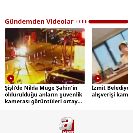
Gündemden Videolar
Şişli'de Nilda Müge Şahin'in
İzmit Belediyes
öldürüldüğü anların güvenlik
alışverişi kame
kamerası görüntüleri ortaya
çıktı