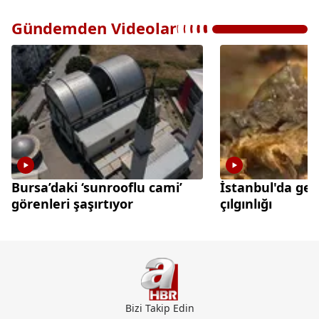
Gündemden Videolar
Bursa’daki ‘sunrooflu cami’
İstanbul'da gec
görenleri şaşırtıyor
çılgınlığı
Bizi Takip Edin