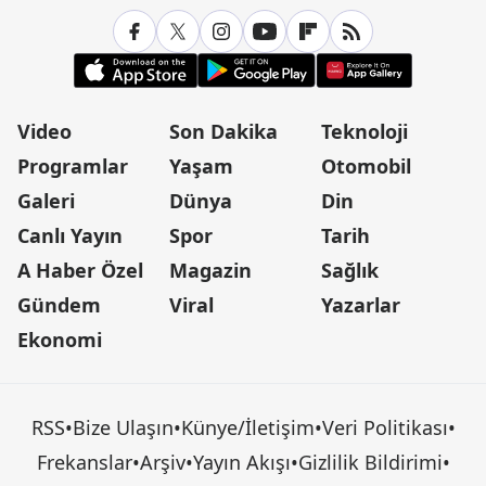
Video
Son Dakika
Teknoloji
Programlar
Yaşam
Otomobil
Galeri
Dünya
Din
Canlı Yayın
Spor
Tarih
A Haber Özel
Magazin
Sağlık
Gündem
Viral
Yazarlar
Ekonomi
RSS
•
Bize Ulaşın
•
Künye/İletişim
•
Veri Politikası
•
Frekanslar
•
Arşiv
•
Yayın Akışı
•
Gizlilik Bildirimi
•