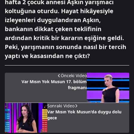
hafta 2 çocuk annesi Aşkın yarışmacı
koltuğuna oturdu. Hayat hikâyesiyle
izleyenleri duygulandıran Aşkın,
bankanın dikkat çeken teklifinin
ardından kritik bir kararın eşiğine geldi.
Peki, yarışmanın sonunda nasıl bir tercih
yaptı ve kasasından ne çıktı?
Önceki Video
Var Mısın Yok Musun 17. bölüm
fragmanı
Sonraki Video
Var Mısın Yok Musun'da duygu dolu
gece