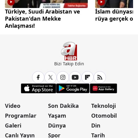
Türkiye, Suudi Arabistan ve
İslam dünyasınd
Pakistan'dan Mekke
rüya gerçek olu
Anlaşması!
Bizi Takip Edin
Video
Son Dakika
Teknoloji
Programlar
Yaşam
Otomobil
Galeri
Dünya
Din
Canlı Yayın
Spor
Tarih