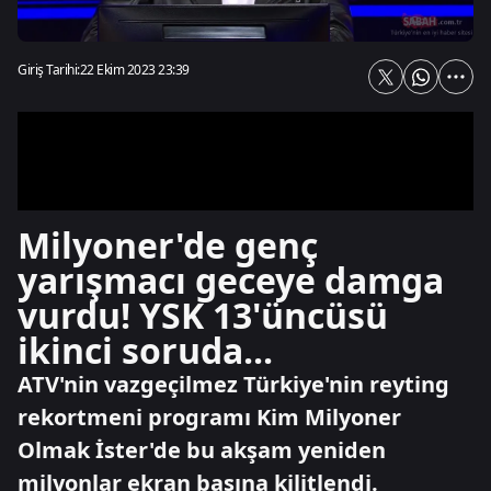
Giriş Tarihi:
22 Ekim 2023 23:39
Milyoner'de genç
yarışmacı geceye damga
vurdu! YSK 13'üncüsü
ikinci soruda...
ATV'nin vazgeçilmez Türkiye'nin reyting
rekortmeni programı Kim Milyoner
Olmak İster'de bu akşam yeniden
milyonlar ekran başına kilitlendi.