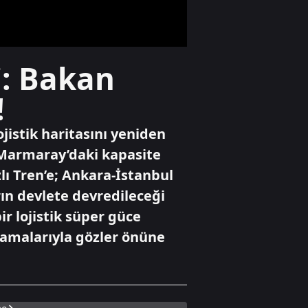
kuşatması
Dünya
i: Bakan
Mekke paktı
bölgede taşları
!
yerinden oynattı!
İran'da temkin,
Atina'da panik
jistik haritasını yeniden
Gündem
. Marmaray’daki kapasite
Turhan Çömez
zlı Tren’e; Ankara-İstanbul
hakkında resen
soruşturma
rın devlete devredileceği
ir lojistik süper güce
klamalarıyla gözler önüne