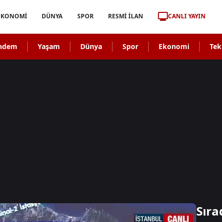
CANLI YAYIN
EKONOMİ
DÜNYA
SPOR
RESMİ İLAN
ndem
Yaşam
Dünya
Spor
Ekonomi
Tek
Sıra