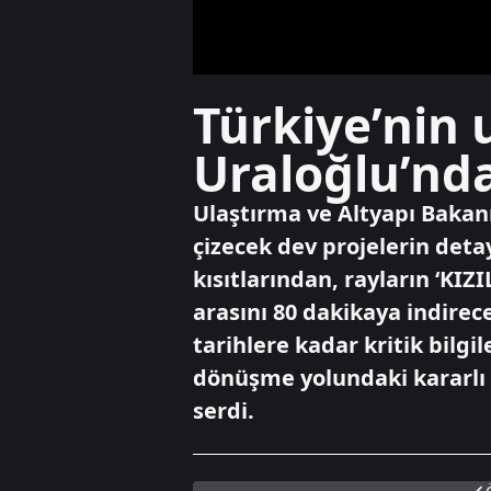
Türkiye’nin
Uraloğlu’nda
Ulaştırma ve Altyapı Bakanı
çizecek dev projelerin deta
kısıtlarından, rayların ‘KIZI
arasını 80 dakikaya indirec
tarihlere kadar kritik bilgi
dönüşme yolundaki kararlı a
serdi.