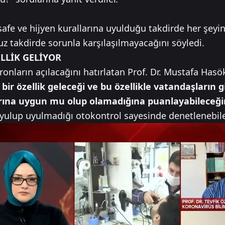
safe ve hijyen kurallarına uyulduğu takdirde her şeyin 
z takdirde sorunla karşılaşılmayacağını söyledi.
LLİK GELİYOR
teronların açılacağını hatırlatan Prof. Dr. Mustafa Ha
ir özellik geleceği ve bu özellikle vatandaşların gi
arına uygun mu olup olamadığına puanlayabileceğin
uyulup uyulmadığı otokontrol sayesinde denetlenebilec