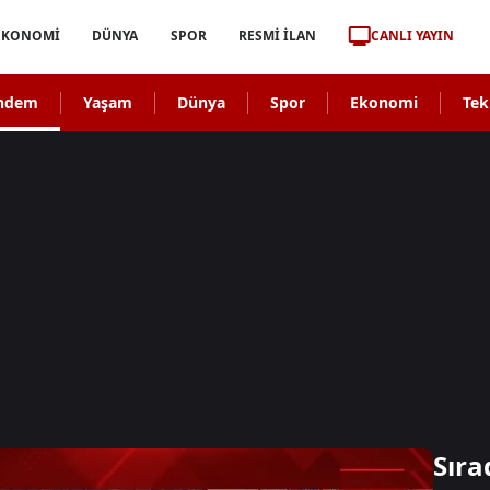
CANLI YAYIN
EKONOMİ
DÜNYA
SPOR
RESMİ İLAN
ndem
Yaşam
Dünya
Spor
Ekonomi
Tek
Sıra