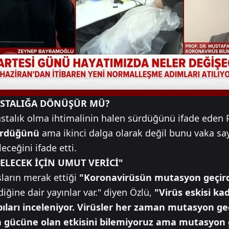
STALIĞA DÖNÜŞÜR MÜ?
talık olma ihtimalinin halen sürdüğünü ifade eden Pr
sürdüğünü
ama ikinci dalga olarak değil bunu vaka s
ceğini ifade etti.
ELECEK İÇİN UMUT VERİCİ"
şların merak ettiği
"Koronavirüsün mutasyon geçird
ine dair yayınlar var." diyen Özlü,
"Virüs eskisi kad
apıları inceleniyor. Virüsler her zaman mutasyon geçi
gücüne olan etkisini bilemiyoruz ama mutasyon ge