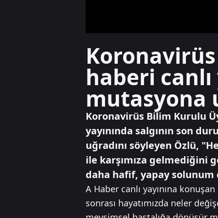
Koronavirüs 
haberi canlı
mutasyona u
Koronavirüs Bilim Kurulu Üy
yayınında salgının son dur
uğradını söyleyen Özlü, "He
ile karşımıza gelmediğini g
daha hafif, yapay solunum c
A Haber canlı yayınına konuşan B
sonrası hayatımızda neler değişe
mevsimsel hastalığa dönüşür mü?