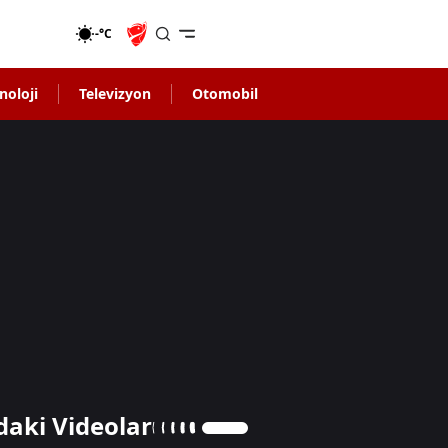
-°C
noloji
Televizyon
Otomobil
daki Videolar