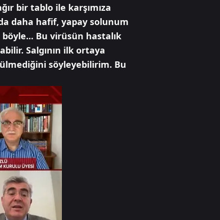
ır bir tablo ile karşımıza
ı da daha hafif, yapay solunum
böyle... Bu virüsün hastalık
ilir. Salgının ilk ortaya
rülmediğini söyleyebilirim. Bu