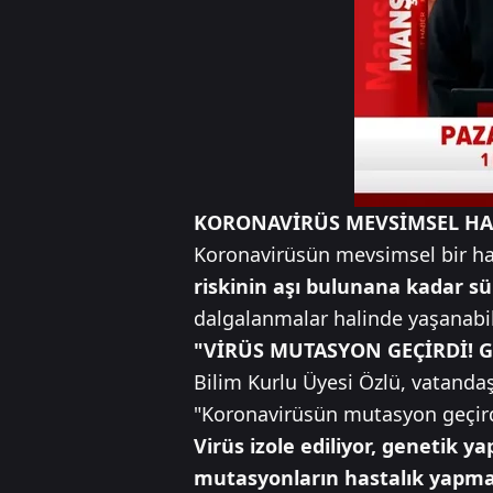
KORONAVİRÜS MEVSİMSEL HA
Koronavirüsün mevsimsel bir has
riskinin aşı bulunana kadar 
dalgalanmalar halinde yaşanabile
"VİRÜS MUTASYON GEÇİRDİ! G
Bilim Kurlu Üyesi Özlü, vatanda
"Koronavirüsün mutasyon geçirdiğ
Virüs izole ediliyor, genetik y
mutasyonların hastalık yapma 