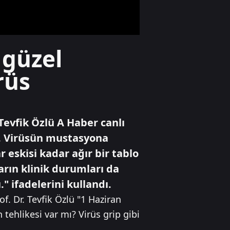
hayatını kaybetti
Yaşam
 güzel
Ümraniye’de 3
katlı binanın
rüs
balkonu çöktü
Spor
Tevfik Özlü A Haber canlı
Trabzonlu
teyzenin Salah
r. Virüsün mustasyona
tepkisi gündem
 eskisi kadar ağır bir tablo
oldu
arın klinik durumları da
" ifadelerini kullandı.
f. Dr. Tevfik Özlü "1 Haziran
tehlikesi var mı? Virüs grip gibi