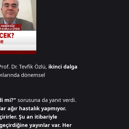
of. Dr. Tevfik Özlü,
ikinci dalga
ayılarında dönemsel
i mi?"
sorusuna da yanıt verdi.
ar ağır hastalık yapmıyor.
rirler. Şu an itibariyle
çirdiğine yayınlar var. Her