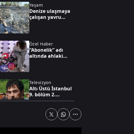
Yaşam
Denize ulaşmaya
çalışan yavru
caretta ateşte can
verdi
Özel Haber
“Abonelik” adı
altında ahlaki
çöküş
Televizyon
Altı Üstü İstanbul
9. bölüm 2.
fragmanı
Dünya
Husiler Marib'i
hedef aldı: 2 sivil