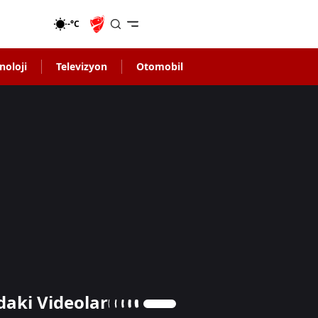
-°C
noloji
Televizyon
Otomobil
daki Videolar