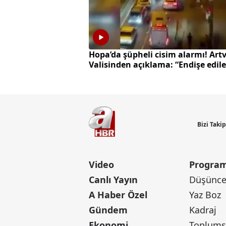
Hopa’da şüpheli cisim alarmı! Art
Valisinden açıklama: “Endişe edil
bir durum yok”
Bizi Taki
Video
Program
Canlı Yayın
Düşünce 
A Haber Özel
Yaz Boz
Gündem
Kadraj
Ekonomi
Toplumsa