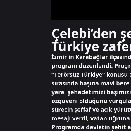
Çelebi’den ş
Türkiye zafe
İzmir’in Karabağlar ilçesind
program düzenlendi. Progra
“Terörsüz Türkiye” konusu el
sırasında başına mavi bere
yere, şehadetimizi başımızı
özgüveni olduğunu vurguladı
sürecin şeffaf ve açık yürü
mesajı verdi, vatan uğruna 
Programda devletin şehit ail