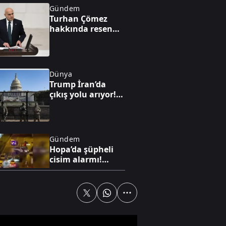
Gündem
Turhan Çömez
hakkında resen
soruşturma
Dünya
Trump İran’da
çıkış yolu arıyor!
ABD’nin savaş
planında kritik
kilitlenme
Gündem
Hopa’da şüpheli
cisim alarmı!
Artvin Valisinden
açıklama: “Endişe
edilecek bir durum
yok”
Televizyon
Çocuklara dijital
sömürü