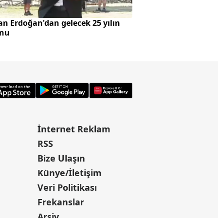
n Erdoğan'dan gelecek 25 yılın
Bursa'da kaçak bin
onu
İnternet Reklam
RSS
Bize Ulaşın
Künye/İletişim
Veri Politikası
Frekanslar
Arşiv