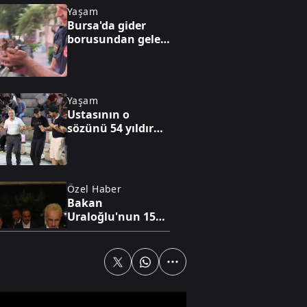
Yaşam
Bursa'da gider
borusundan gelen
ses harekete
geçirdi
Yaşam
Ustasının o
sözünü 54 yıldır
unutmuyor
Özel Haber
Bakan
Uraloğlu'nun 15
saati aşan
mesaisine A Haber
eşlik etti
Dünya
Brezilya'da
hortum felaketi!