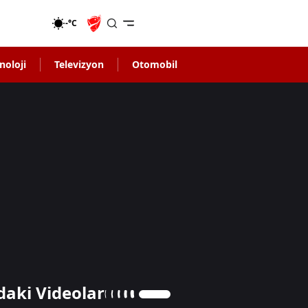
-°C
noloji
Televizyon
Otomobil
daki Videolar