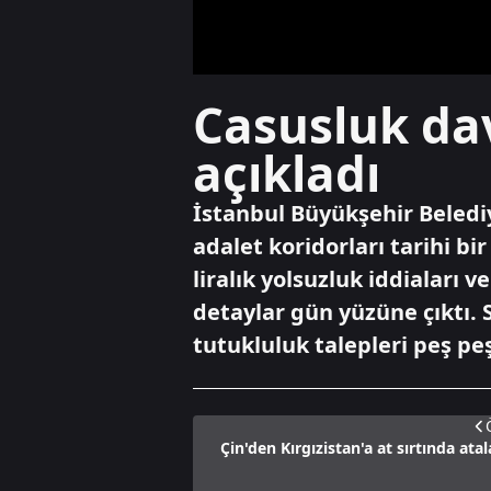
Casusluk dav
açıkladı
İstanbul Büyükşehir Beledi
adalet koridorları tarihi b
liralık yolsuzluk iddiaları v
detaylar gün yüzüne çıktı. S
tutukluluk talepleri peş peş
Çin'den Kırgızistan'a at sırtında atal