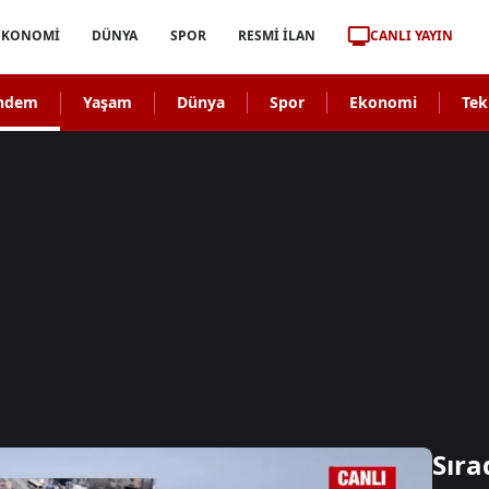
CANLI YAYIN
EKONOMİ
DÜNYA
SPOR
RESMİ İLAN
ndem
Yaşam
Dünya
Spor
Ekonomi
Tek
Sıra