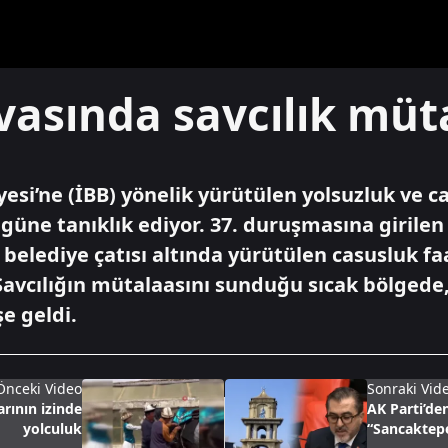
asında savcılık müt
yesi’ne (İBB) yönelik yürütülen yolsuzluk ve 
ir güne tanıklık ediyor. 37. duruşmasına girile
e belediye çatısı altında yürütülen casusluk fa
avcılığın mütalaasını sunduğu sıcak bölgede, d
e geldi.
Önceki Video
Sonraki Vid
arının izinde
AK Parti’den
yolculuk
“Sancaktep