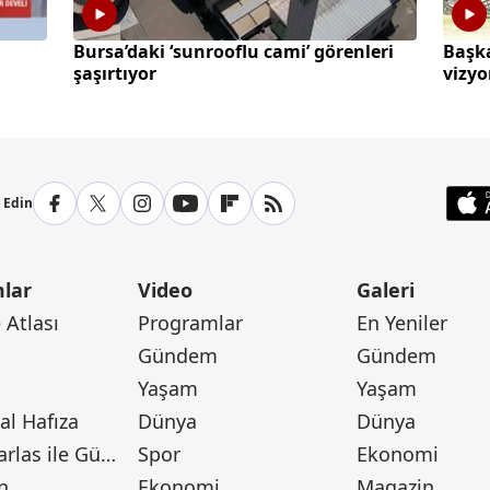
Bursa’daki ‘sunrooflu cami’ görenleri
Başka
şaşırtıyor
vizy
p Edin
lar
Video
Galeri
Atlası
Programlar
En Yeniler
Gündem
Gündem
Yaşam
Yaşam
l Hafıza
Dünya
Dünya
Canan Barlas ile Gündem
Spor
Ekonomi
n
Ekonomi
Magazin