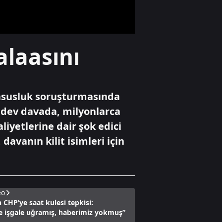
114 belediye
etkilendi
Yaşam
alaasını
Hasan Kalyoncu
Üniversitesi'nde
öğrenci olmak!
casusluk soruşturmasında
Yaşam
n dev davada, milyonlarca
AK Parti Gençlik
aliyetlerine dair şok edici
Medya Başkanı
hayatını kaybetti
avanın kilit isimleri için
eo
 CHP’ye saat kulesi tepkisi:
e işgale uğramış, haberimiz yokmuş”