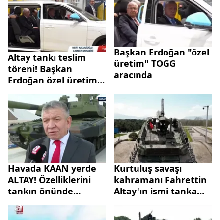
Başkan Erdoğan "özel
Altay tankı teslim
üretim" TOGG
töreni! Başkan
aracında
Erdoğan özel üretim
Togg ile geldi
Havada KAAN yerde
Kurtuluş savaşı
ALTAY! Özelliklerini
kahramanı Fahrettin
tankın önünde
Altay'ın ismi tanka
anlattı: İnanılır gibi
verildi!
değil