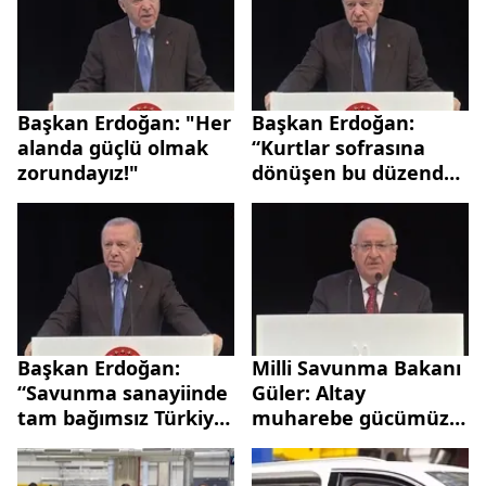
Başkan Erdoğan: "Her
Başkan Erdoğan:
alanda güçlü olmak
“Kurtlar sofrasına
zorundayız!"
dönüşen bu düzende
kimse kimseye
acımaz”
Başkan Erdoğan:
Milli Savunma Bakanı
“Savunma sanayiinde
Güler: Altay
tam bağımsız Türkiye
muharebe gücümüzü
hedefine doğru
arttıracak
ilerliyoruz”