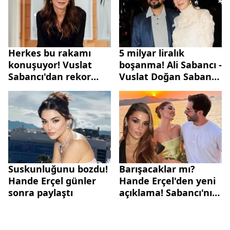
Herkes bu rakamı
5 milyar liralık
konuşuyor! Vuslat
boşanma! Ali Sabancı -
Sabancı'dan rekor
Vuslat Doğan Sabancı
tazminat talebi!
ayrılıyor
"Osimhen daha ucuza
geldi"
Suskunluğunu bozdu!
Barışacaklar mı?
Hande Erçel günler
Hande Erçel'den yeni
sonra paylaştı
açıklama! Sabancı'nın
mekanında...