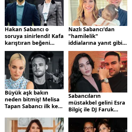
Hakan Sabancı o
Nazlı Sabancı'dan
soruya sinirlendi! Kafa
"hamilelik"
karıştıran beğeni...
iddialarına yanıt gibi
paylaşım!
Büyük aşk bakın
Sabancıların
neden bitmiş! Melisa
müstakbel gelini Esra
Tapan Sabancı ilk kez
Bilgiç ile DJ Faruk
konuştu
Sabancı'dan aşk dolu
paylaşım