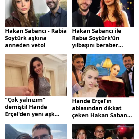
Hakan Sabancı - Rabia
Hakan Sabancı ile
Soytürk aşkına
Rabia Soytürk'ün
anneden veto!
yılbaşını beraber
kutladığı iddia edildi!
"Çok yalnızım"
Hande Erçel’in
demişti! Hande
ablasından dikkat
Erçel'den yeni aşk
çeken Hakan Sabancı
itirafı...
hamlesi!