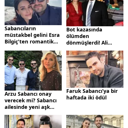
Sabancıların
Bot kazasında
müstakbel gelini Esra
ölümden
Bilgiç'ten romantik
dönmüşlerdi! Ali
kareler!
Sabancı ve Vuslat
Doğan'dan şaşırtan
hamle
Faruk Sabancı’ya bir
Arzu Sabancı onay
haftada iki ödül
verecek mi? Sabancı
ailesinde yeni aşk
bombası!