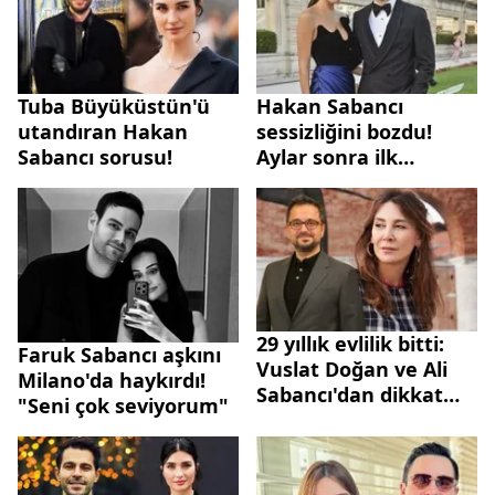
Tuba Büyüküstün'ü
Hakan Sabancı
utandıran Hakan
sessizliğini bozdu!
Sabancı sorusu!
Aylar sonra ilk
paylaşım
29 yıllık evlilik bitti:
Faruk Sabancı aşkını
Vuslat Doğan ve Ali
Milano'da haykırdı!
Sabancı'dan dikkat
"Seni çok seviyorum"
çeken açıklama