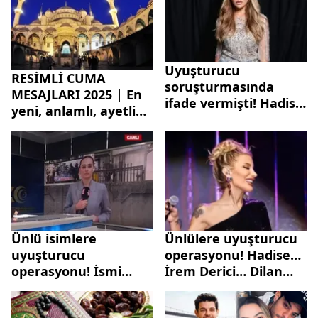
Uyuşturucu
RESİMLİ CUMA
soruşturmasında
MESAJLARI 2025 | En
ifade vermişti! Hadise
yeni, anlamlı, ayetli
aylık gelirini açıkladı
ve hadisli cuma
sözleri: WhatsApp,
Instagram,
Facebook…
Ünlü isimlere
Ünlülere uyuşturucu
uyuşturucu
operasyonu! Hadise…
operasyonu! İsmi
İrem Derici… Dilan
geçen sanatçı-
Polat…
ünlülerin kan örneği