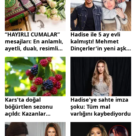
alınıyor
“HAYIRLI CUMALAR”
Hadise ile 5 ay evli
mesajları: En anlamlı,
kalmıştı! Mehmet
ayetli, dualı, resimli
Dinçerler'in yeni aşkı
ve hadisli Cuma
bakın kimmiş!
sözleri
Kars'ta doğal
Hadise'ye sahte imza
böğürtlen sezonu
şoku: Tüm mal
açıldı: Kazanlar
varlığını kaybediyordu
reçeller için
kaynayacak