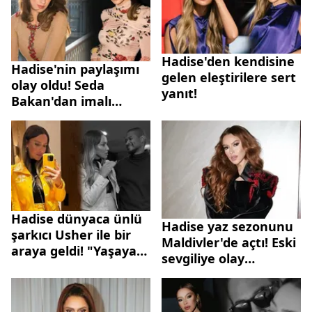
Hadise'den kendisine
Hadise'nin paylaşımı
gelen eleştirilere sert
olay oldu! Seda
yanıt!
Bakan'dan imalı
sözler...
Hadise dünyaca ünlü
Hadise yaz sezonunu
şarkıcı Usher ile bir
Maldivler'de açtı! Eski
araya geldi! "Yaşayan
sevgiliye olay
efsane"
gönderme