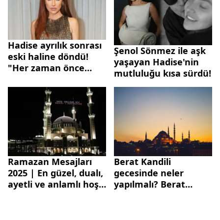
Hadise ayrılık sonrası
Şenol Sönmez ile aşk
eski haline döndü!
yaşayan Hadise'nin
"Her zaman önce
mutluluğu kısa sürdü!
kendinizi seçin"
Ramazan Mesajları
Berat Kandili
2025 | En güzel, dualı,
gecesinde neler
ayetli ve anlamlı hoş
yapılmalı? Berat
geldin Ramazan
Kandili ile ilgili ayet ve
sözleri
hadisler