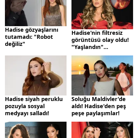
Hadise gözyaşlarını
Hadise'nin filtresiz
tutamadı: "Robot
görüntüsü olay oldu!
değiliz"
"Yaşlandın"
yorumlarına sert
tepki
Hadise siyah peruklu
Soluğu Maldivler'de
pozuyla sosyal
aldı! Hadise'den peş
medyayı salladı!
peşe paylaşımlar!