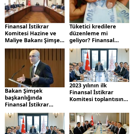
uygulamasının
hazırlıkları masaya
yatırıldı
Finansal İstikrar
Tüketici kredilere
Komitesi Hazine ve
düzenleme mi
Maliye Bakanı Şimşek
geliyor? Finansal
başkanlığında
İstikrar Komitesi
toplandı!
Mehmet Şimşek
Dezenflasyon
başkanlığında
sürecinde alınabilecek
toplandı
ilave tedbirler masaya
yatırıldı
2023 yılının ilk
Bakan Şimşek
Finansal İstikrar
başkanlığında
Komitesi toplantısını
Finansal İstikrar
gerçekleşti | Hazine
Komitesi toplandı!
ve Maliye Bakanı
Finansal istikrarda
Nureddin Nebati:
emin adımlarla...
Küresel ve yerel
beklentiler ile politika