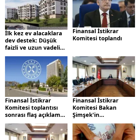
Finansal İstikrar
İlk kez ev alacaklara
Komitesi toplandı
dev destek: Düşük
faizli ve uzun vadeli
kredi geliyor!
Finansal İstikrar
Finansal İstikrar
Komitesi toplantısı
Komitesi Bakan
sonrası flaş açıklama:
Şimşek'in
Dengeli ve
başkanlığında
sürdürülebilir
toplandı! Enflasyon
büyüme...
muhasebesi