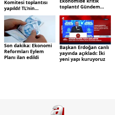
Ekonomide kritik
Komitesi toplantısı
toplantı! Gündem
yapıldı! TL’nin
Türk Lirası
korunması için
eşgüdüm mesajı
Son dakika: Ekonomi
Başkan Erdoğan canlı
Reformları Eylem
yayında açıkladı: İki
Planı ilan edildi
yeni yapı kuruyoruz