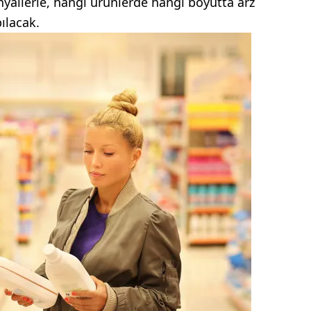
nyallerle, hangi ürünlerde hangi boyutta arz
pılacak.