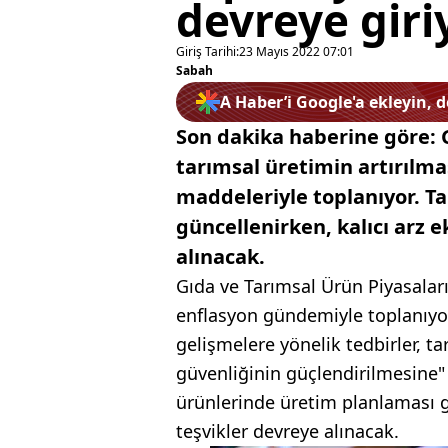
devreye giri
Giriş Tarihi:
23 Mayıs 2022 07:01
Sabah
A Haber’i Google'a ekleyin, 
Son dakika haberine göre: G
tarımsal üretimin artırılma
maddeleriyle toplanıyor. T
güncellenirken, kalıcı arz e
alınacak.
Gıda ve Tarımsal Ürün Piyasalar
enflasyon gündemiyle toplanıyor.
gelişmelere yönelik tedbirler, ta
güvenliğinin güçlendirilmesine"
ürünlerinde üretim planlaması gü
teşvikler devreye alınacak.