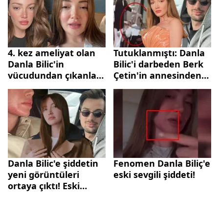
4. kez ameliyat olan
Tutuklanmıştı: Danla
Danla Bilic'in
Bilic'i darbeden Berk
vücudundan çıkanlar
Çetin'in annesinden
şoke etti
şok ihbar!
Danla Bilic'e şiddetin
Fenomen Danla Biliç'e
yeni görüntüleri
eski sevgili şiddeti!
ortaya çıktı! Eski
sevgilisi tutuklanmıştı