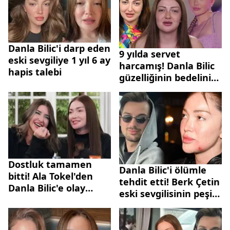
Danla Bilic'i darp eden
9 yılda servet
eski sevgiliye 1 yıl 6 ay
harcamış! Danla Bilic
hapis talebi
güzelliğinin bedelini
açıkladı
Dostluk tamamen
Danla Bilic'i ölümle
bitti! Ala Tokel'den
tehdit etti! Berk Çetin
Danla Bilic'e olay
eski sevgilisinin peşini
sözler!
bırakmıyor