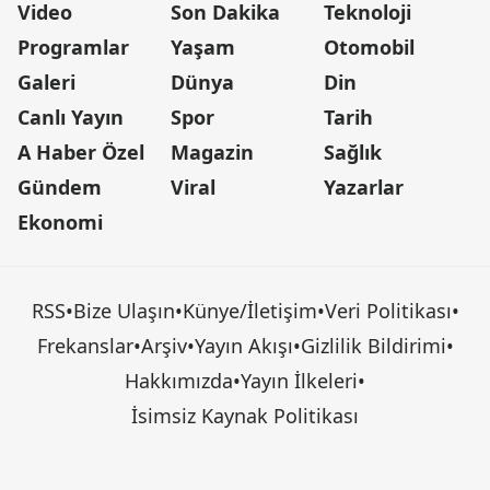
Video
Son Dakika
Teknoloji
Programlar
Yaşam
Otomobil
Galeri
Dünya
Din
Canlı Yayın
Spor
Tarih
A Haber Özel
Magazin
Sağlık
Gündem
Viral
Yazarlar
Ekonomi
RSS
•
Bize Ulaşın
•
Künye/İletişim
•
Veri Politikası
•
Frekanslar
•
Arşiv
•
Yayın Akışı
•
Gizlilik Bildirimi
•
Hakkımızda
•
Yayın İlkeleri
•
İsimsiz Kaynak Politikası