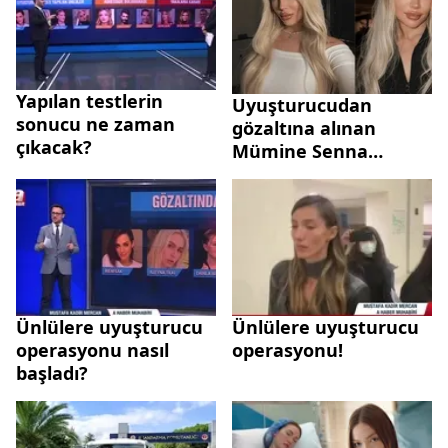
Yapılan testlerin
Uyuşturucudan
sonucu ne zaman
gözaltına alınan
çıkacak?
Mümine Senna
Yıldız’ın evi mercek
altında! Giriş çıkışlar
tek tek inceleniyor
Ünlülere uyuşturucu
Ünlülere uyuşturucu
operasyonu nasıl
operasyonu!
başladı?