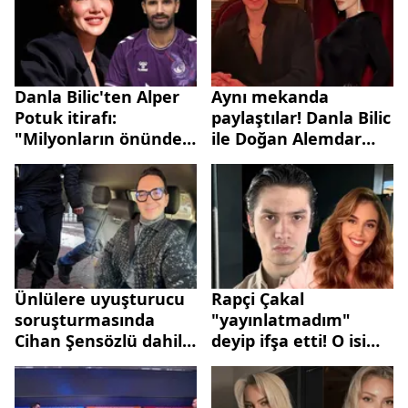
Danla Bilic'ten Alper
Aynı mekanda
Potuk itirafı:
paylaştılar! Danla Bilic
"Milyonların önünde
ile Doğan Alemdar
özür dileyecektim"
barıştı mı?
Ünlülere uyuşturucu
Rapçi Çakal
soruşturmasında
"yayınlatmadım"
Cihan Şensözlü dahil 6
deyip ifşa etti! O isim
tutuklama
Berfu Yenenler mi?