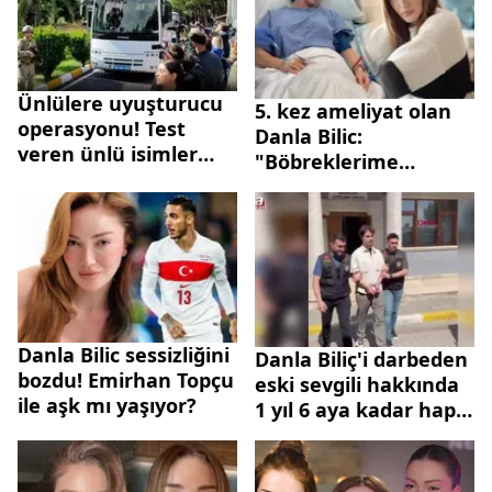
Ünlülere uyuşturucu
5. kez ameliyat olan
operasyonu! Test
Danla Bilic:
veren ünlü isimler
"Böbreklerime
serbest
ulaşmışlardı"
Danla Bilic sessizliğini
Danla Biliç'i darbeden
bozdu! Emirhan Topçu
eski sevgili hakkında
ile aşk mı yaşıyor?
1 yıl 6 aya kadar hapis
istemi