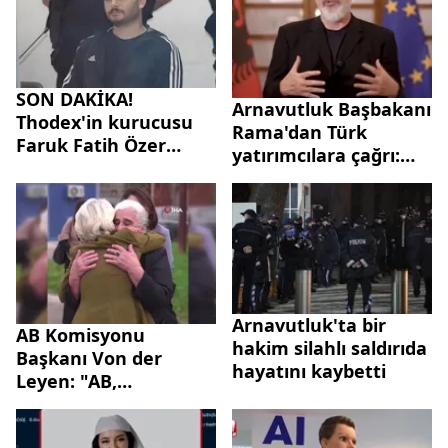
SON DAKİKA!
Arnavutluk Başbakanı
Thodex'in kurucusu
Rama'dan Türk
Faruk Fatih Özer
yatırımcılara çağrı:
cezaevindeki
"Ticaret hacmini bir
odasında ölü bulundu
kez daha ikiye
katlayalım"
Arnavutluk'ta bir
AB Komisyonu
hakim silahlı saldırıda
Başkanı Von der
hayatını kaybetti
Leyen: "AB,
Srebrenitsa
Soykırımı'nı her