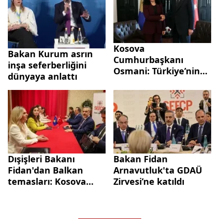
Kosova
Bakan Kurum asrın
Cumhurbaşkanı
inşa seferberliğini
Osmani: Türkiye’nin
dünyaya anlattı
sarsılmaz desteği için
minnettarız
Dışişleri Bakanı
Bakan Fidan
Fidan'dan Balkan
Arnavutluk'ta GDAÜ
temasları: Kosova
Zirvesi’ne katıldı
lideri Osmani-Sadriu
ile görüştü