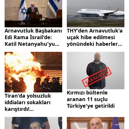
Arnavutluk Başbakanı
THY'den Arnavutluk'a
Edi Rama İsrail'de:
uçak hibe edilmesi
Katil Netanyahu'yu
yönündeki haberlere
öve öve bitiremedi!
yalanlama
İstikrar Gücü için
Türkiye'yi işaret etti
Kırmızı bültenle
Tiran'da yolsuzluk
aranan 11 suçlu
iddiaları sokakları
Türkiye'ye getirildi
karıştırdı!
Arnavutluk'ta Edi
Rama hükümetine
istifa çağrısı