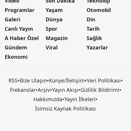
Video
Son Dakika
Teknoloji
Programlar
Yaşam
Otomobil
Galeri
Dünya
Din
Canlı Yayın
Spor
Tarih
A Haber Özel
Magazin
Sağlık
Gündem
Viral
Yazarlar
Ekonomi
RSS
•
Bize Ulaşın
•
Künye/İletişim
•
Veri Politikası
•
Frekanslar
•
Arşiv
•
Yayın Akışı
•
Gizlilik Bildirimi
•
Hakkımızda
•
Yayın İlkeleri
•
İsimsiz Kaynak Politikası