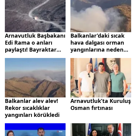
Arnavutluk Başbakanı
Balkanlar’daki sıcak
Edi Rama o anları
hava dalgası orman
paylaştı! Bayraktar
yangınlarına neden
TB2 SİHA’ları
oldu
"kundaklama" anını
tespit etti
Balkanlar alev alev!
Arnavutluk’ta Kuruluş
Rekor sıcaklıklar
Osman fırtınası
yangınları körükledi