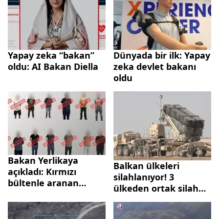
zaman hatırlayacak"
Yapay zeka “bakan”
Dünyada bir ilk: Yapay
oldu: AI Bakan Diella
zeka devlet bakanı
oldu
Bakan Yerlikaya
Balkan ülkeleri
açıkladı: Kırmızı
silahlanıyor! 3
bültenle aranan
ülkeden ortak silah
şüpheliler yakalandı
alımı adımı