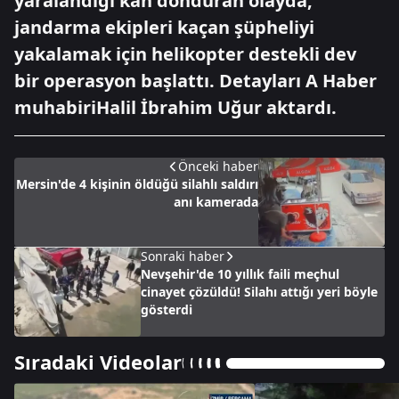
yaralandığı kan donduran olayda,
jandarma ekipleri kaçan şüpheliyi
yakalamak için helikopter destekli dev
bir operasyon başlattı. Detayları A Haber
muhabiriHalil İbrahim Uğur aktardı.
Önceki haber
Mersin'de 4 kişinin öldüğü silahlı saldırı
anı kamerada
Sonraki haber
Nevşehir'de 10 yıllık faili meçhul
cinayet çözüldü! Silahı attığı yeri böyle
gösterdi
Sıradaki Videolar