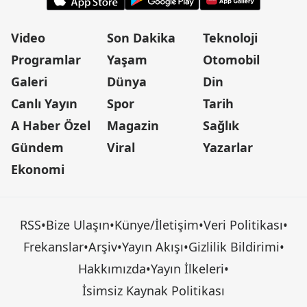
Video
Son Dakika
Teknoloji
Programlar
Yaşam
Otomobil
Galeri
Dünya
Din
Canlı Yayın
Spor
Tarih
A Haber Özel
Magazin
Sağlık
Gündem
Viral
Yazarlar
Ekonomi
RSS
•
Bize Ulaşın
•
Künye/İletişim
•
Veri Politikası
•
Frekanslar
•
Arşiv
•
Yayın Akışı
•
Gizlilik Bildirimi
•
Hakkımızda
•
Yayın İlkeleri
•
İsimsiz Kaynak Politikası