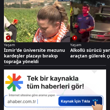
Yaşam
Yaşam
İzmir'de üniversite mezunu
Alkollü sürücü ya
kardeşler plazayı bırakıp
araçtan gülerek çı
toprağa yöneldi