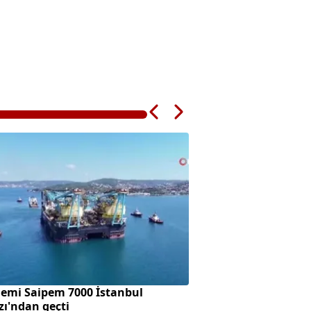
gemi Saipem 7000 İstanbul
Bahçelievler'de 4 
ı'ndan geçti
anı kamerada