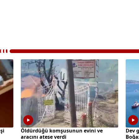
şi
Öldürdüğü komşusunun evini ve
Dev 
aracını ateşe verdi
Boğaz