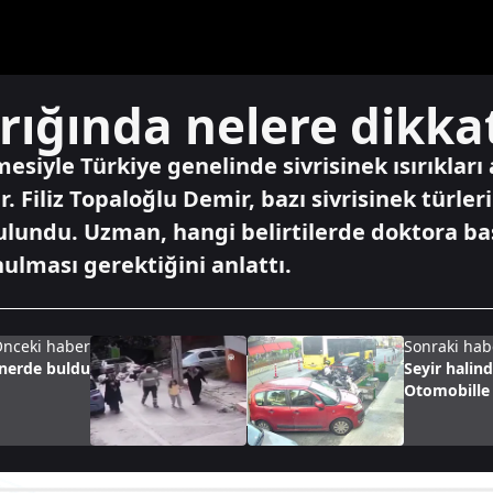
ırığında nelere dikka
esiyle Türkiye genelinde sivrisinek ısırıkları
 Filiz Topaloğlu Demir, bazı sivrisinek türleri
bulundu. Uzman, hangi belirtilerde doktora b
nulması gerektiğini anlattı.
nceki haber
Sonraki hab
ynerde buldu
Seyir halin
Otomobille 