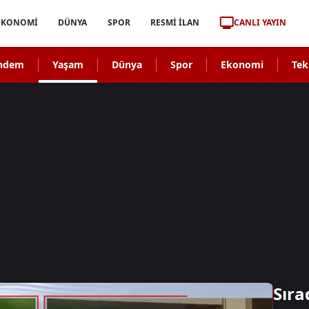
CANLI YAYIN
EKONOMİ
DÜNYA
SPOR
RESMİ İLAN
ndem
Yaşam
Dünya
Spor
Ekonomi
Tek
Sıra