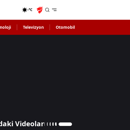
-°C
noloji
Televizyon
Otomobil
daki Videolar