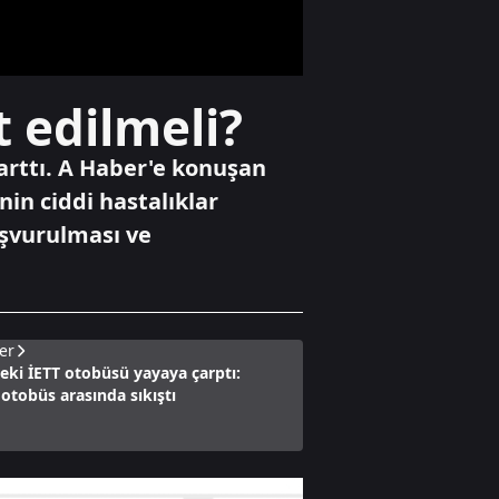
araya geldi
Gündem
t edilmeli?
Çikolata
kutusunda 1,2
milyon dolar
 arttı. A Haber'e konuşan
rüşvet
nin ciddi hastalıklar
aşvurulması ve
Gündem
Terörsüz Türkiye
için tarihi adım
er
deki İETT otobüsü yayaya çarptı:
otobüs arasında sıkıştı