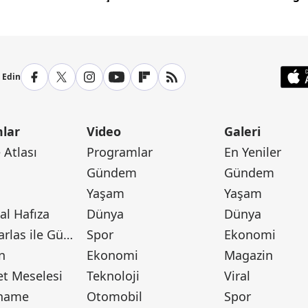
p Edin
lar
Video
Galeri
Atlası
Programlar
En Yeniler
Gündem
Gündem
Yaşam
Yaşam
l Hafıza
Dünya
Dünya
Canan Barlas ile Gündem
Spor
Ekonomi
n
Ekonomi
Magazin
t Meselesi
Teknoloji
Viral
tname
Otomobil
Spor