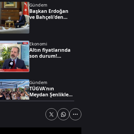
Gündem
Başkan Erdoğan
ve Bahçeli'den
"Terörsüz Türkiye"
mesajı
Ekonomi
Altın fiyatlarında
son durum!
Yükseliş beklentisi
var mı?
Gündem
TÜGVA'nın
Meydan Şenlikleri
İstanbul'da yüz
binlerce çocuğa
ulaştı
Gündem
Başkan Erdoğan
ve Bahçeli bir