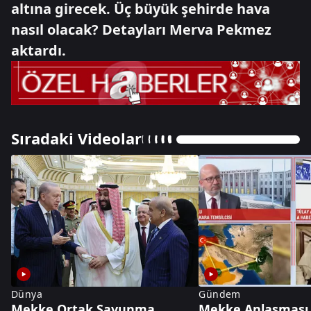
altına girecek. Üç büyük şehirde hava
nasıl olacak? Detayları Merva Pekmez
aktardı.
Sıradaki Videolar
Dünya
Gündem
Mekke Ortak Savunma
Mekke Anlaşması 