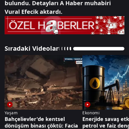
bulundu. Detayları A Haber muhabiri
Vural Efecik aktardı.
Sıradaki Videolar
Yaşam
Ekonomi
Bahçelievler'de kentsel
Enerjide savaş etki
dönüşüm binası çöktü: Facia
petrol ve faiz den