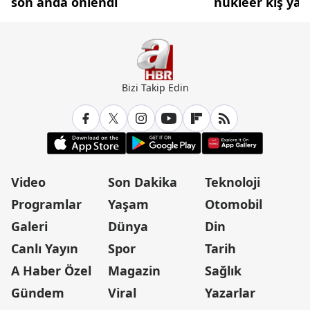
son anda önlendi
nükleer kış yaşa
Bizi Takip Edin
Video
Son Dakika
Teknoloji
Programlar
Yaşam
Otomobil
Galeri
Dünya
Din
Canlı Yayın
Spor
Tarih
A Haber Özel
Magazin
Sağlık
Gündem
Viral
Yazarlar