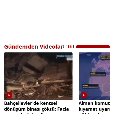
Gündemden Videolar
Bahçelievler'de kentsel
Alman komutan
dönüşüm binası çöktü: Facia
kıyamet uyarısı: