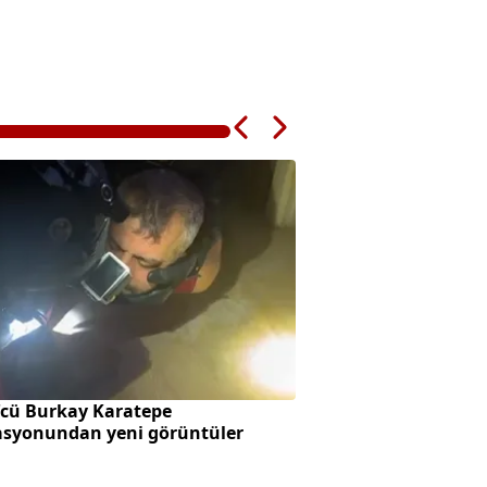
'cü Burkay Karatepe
Erzurum Yedigöller
asyonundan yeni görüntüler
Ziyaretçilerin gözd