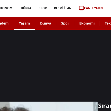
CANLI YAYIN
EKONOMİ
DÜNYA
SPOR
RESMİ İLAN
ndem
Yaşam
Dünya
Spor
Ekonomi
Tek
Sıra