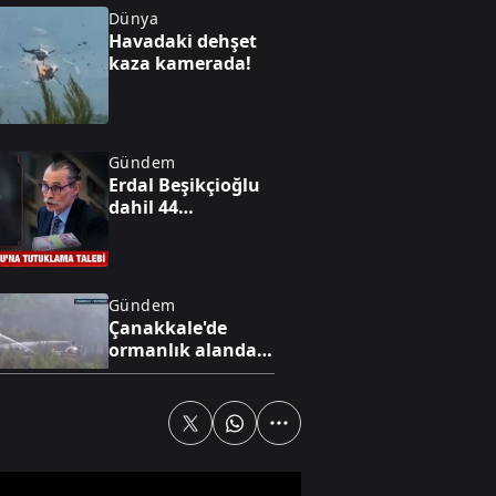
Dünya
Havadaki dehşet
kaza kamerada!
Gündem
Erdal Beşikçioğlu
dahil 44
tutuklama talebi!
Gündem
Çanakkale'de
ormanlık alanda
yangın çıktı
Özel Haber
Türkiye'nin
pideleri: Yöresel