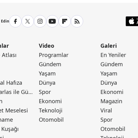
p Edin
lar
Video
Galeri
Atlası
Programlar
En Yeniler
Gündem
Gündem
Yaşam
Yaşam
l Hafıza
Dünya
Dünya
Canan Barlas ile Gündem
Spor
Ekonomi
n
Ekonomi
Magazin
t Meselesi
Teknoloji
Viral
tname
Otomobil
Spor
 Kuşağı
Otomobil
si
Teknoloji