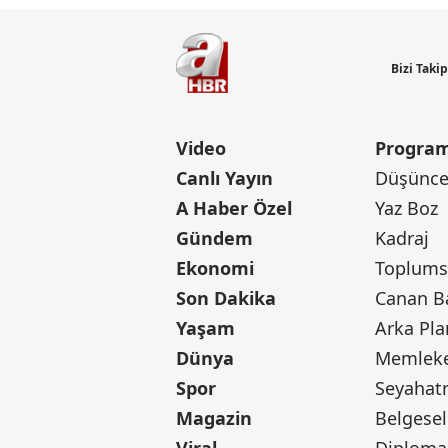
Bizi Taki
Video
Program
Canlı Yayın
Düşünce 
A Haber Özel
Yaz Boz
Gündem
Kadraj
Ekonomi
Toplumsa
Son Dakika
Yaşam
Arka Pla
Dünya
Memleke
Spor
Seyaha
Magazin
Belgesel
Viral
Diploma