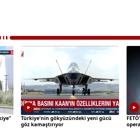
kiye"
Türkiye'nin gökyüzündeki yeni gücü
FETÖ
göz kamaştırıyor
oper