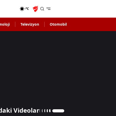
-°C
noloji
Televizyon
Otomobil
daki Videolar