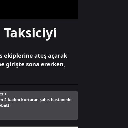
kütüphanelerdeki
Cumhuriyet
rekorlarını
açıkladı
Spor
 Taksiciyi
Mısırlı yıldız Salah
Trabzonspor'da
lis ekiplerine ateş açarak
Özel Haber
e girişte sona ererken,
AK Parti'ye geçişte
sıra kimde?
er
n 2 kadını kurtaran şahıs hastanede
ybetti