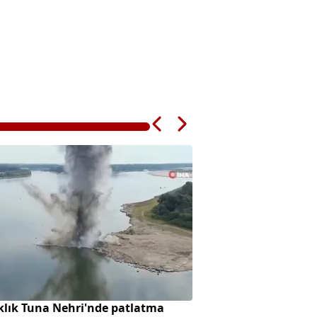
klık Tuna Nehri'nde patlatma
Gaziantep'te 29 köy