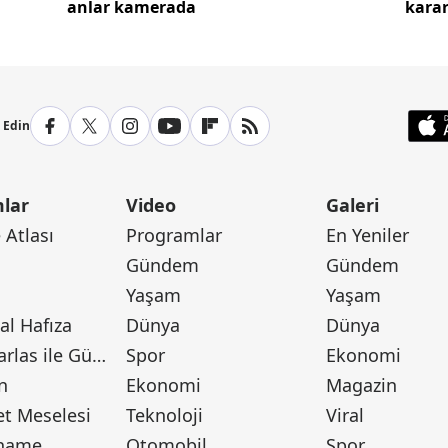
anlar kamerada
karar
p Edin
lar
Video
Galeri
Atlası
Programlar
En Yeniler
Gündem
Gündem
Yaşam
Yaşam
l Hafıza
Dünya
Dünya
Canan Barlas ile Gündem
Spor
Ekonomi
n
Ekonomi
Magazin
t Meselesi
Teknoloji
Viral
tname
Otomobil
Spor