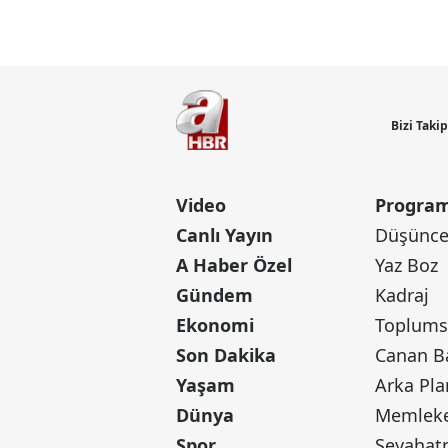
Bizi Taki
Video
Program
Canlı Yayın
Düşünce 
A Haber Özel
Yaz Boz
Gündem
Kadraj
Ekonomi
Toplumsa
Son Dakika
Yaşam
Arka Pla
Dünya
Memleke
Spor
Seyaha