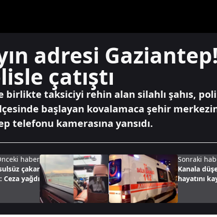
yın adresi Gaziantep!
lisle çatıştı
 birlikte taksiciyi rehin alan silahlı şahıs, po
ilçesinde başlayan kovalamaca şehir merkezin
ep telefonu kamerasına yansıdı.
nceki haber
Sonraki hab
sulsüz çakar
Kanala düşe
: Ceza yağdı
hayatını ka