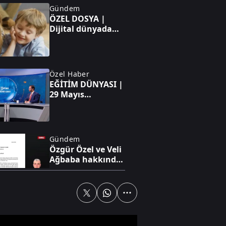
Gündem
ÖZEL DOSYA |
Dijital dünyada
kırılma yılı: 2012
Özel Haber
EĞİTİM DÜNYASI |
29 Mayıs
Üniversitesi neden
tercih edilmeli?
Gündem
Özgür Özel ve Veli
Ağbaba hakkında
fezleke hazır!
Gündem
Bakan Ersoy
Şırnak’tan