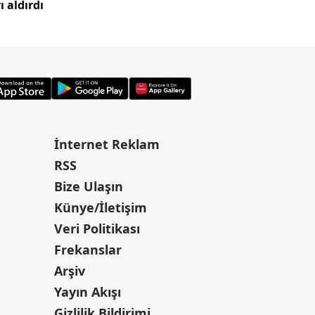
ı aldırdı
depremzedelere tes
İnternet Reklam
RSS
Bize Ulaşın
Künye/İletişim
Veri Politikası
Frekanslar
Arşiv
Yayın Akışı
Gizlilik Bildirimi