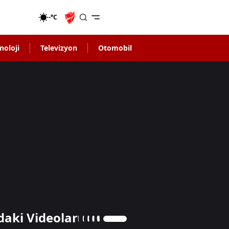
-°C
noloji
Televizyon
Otomobil
daki Videolar