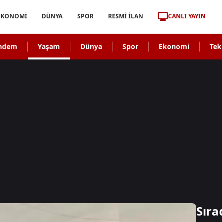
CANLI YAYIN
EKONOMİ
DÜNYA
SPOR
RESMİ İLAN
ndem
Yaşam
Dünya
Spor
Ekonomi
Tek
Sıra