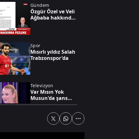
Gündem
Özgür Özel ve Veli
Ağbaba hakkında
fezleke hazır!
Spor
Mısırlı yıldız Salah
Trabzonspor'da
Televizyon
Var Mısın Yok
Musun'da şans
Buse'ye güldü
Televizyon
Bankanın teklifine
nasıl yanıt verdi?