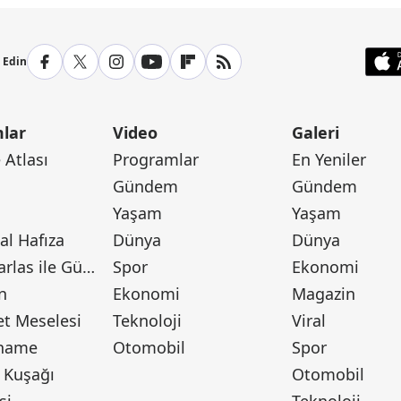
p Edin
lar
Video
Galeri
Atlası
Programlar
En Yeniler
Gündem
Gündem
Yaşam
Yaşam
l Hafıza
Dünya
Dünya
Canan Barlas ile Gündem
Spor
Ekonomi
n
Ekonomi
Magazin
t Meselesi
Teknoloji
Viral
tname
Otomobil
Spor
 Kuşağı
Otomobil
si
Teknoloji