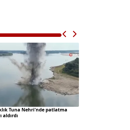
klık Tuna Nehri'nde patlatma
AK Parti'ye geçişte
ı aldırdı