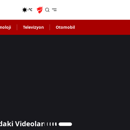
-°C
noloji
Televizyon
Otomobil
daki Videolar