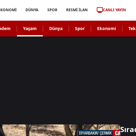
CANLI YAYIN
EKONOMİ
DÜNYA
SPOR
RESMİ İLAN
ndem
Yaşam
Dünya
Spor
Ekonomi
Tek
Sıra