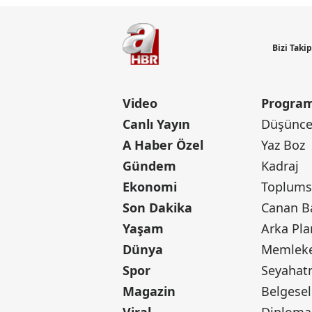
Bizi Taki
Video
Program
Canlı Yayın
Düşünce 
A Haber Özel
Yaz Boz
Gündem
Kadraj
Ekonomi
Toplumsa
Son Dakika
Yaşam
Arka Pla
Dünya
Memleke
Spor
Seyaha
Magazin
Belgesel
Viral
Diploma