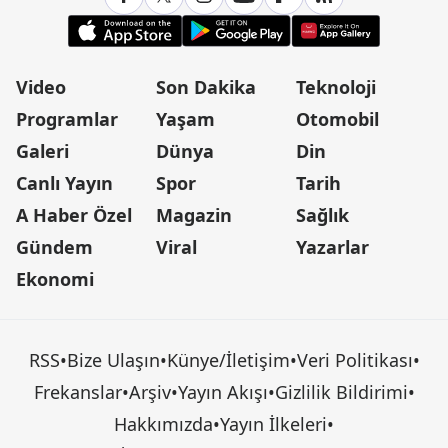
Video
Son Dakika
Teknoloji
Programlar
Yaşam
Otomobil
Galeri
Dünya
Din
Canlı Yayın
Spor
Tarih
A Haber Özel
Magazin
Sağlık
Gündem
Viral
Yazarlar
Ekonomi
RSS
•
Bize Ulaşın
•
Künye/İletişim
•
Veri Politikası
•
Frekanslar
•
Arşiv
•
Yayın Akışı
•
Gizlilik Bildirimi
•
Hakkımızda
•
Yayın İlkeleri
•