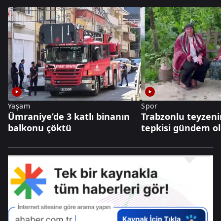
Yaşam
Spor
Ümraniye’de 3 katlı binanın
Trabzonlu teyzeni
balkonu çöktü
tepkisi gündem o