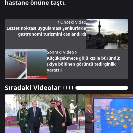
hastane önüne taştı.
Önceki Video
Lezzet noktası uygulaması Şanlıurfa’da
gastronomi turizmini canlandırdı
Sonraki Video
Küçükçekmece gölü kızıla büründü:
İkiye bölünen görüntü tedirginlik
yarattı!
Sıradaki Videolar