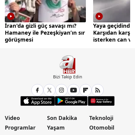
İran'da gizli güç savaşı mı?
Yaya geçidinde 
Hamaney ile Pezeşkiyan’ın sır
Karşıdan karşı
görüşmesi
isterken can ve
Bizi Takip Edin
Video
Son Dakika
Teknoloji
Programlar
Yaşam
Otomobil