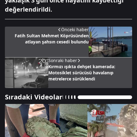
yaklaşık 3 gün önce hayatını kaybettiği
değerlendirildi.
Önceki haber
Fatih Sultan Mehmet Köprüsünden
atlayan şahsın cesedi bulundu
Sonraki haber
Kırmızı ışıkta dehşet kamerada:
Motosiklet sürücüsü havalanıp
metrelerce sürüklendi
Sıradaki Videolar