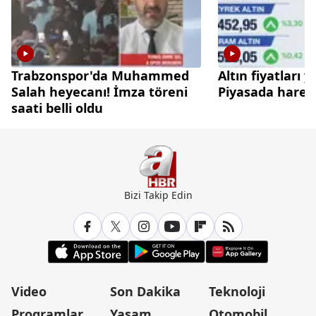
Trabzonspor'da Muhammed
Altın fiyatları y
Salah heyecanı! İmza töreni
Piyasada hareket
saati belli oldu
Bizi Takip Edin
Video
Son Dakika
Teknoloji
Programlar
Yaşam
Otomobil