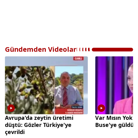
Gündemden Videolar
Avrupa'da zeytin üretimi
Var Mısın Yok 
düştü: Gözler Türkiye'ye
Buse'ye güldü
çevrildi