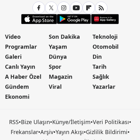
Video
Son Dakika
Teknoloji
Programlar
Yaşam
Otomobil
Galeri
Dünya
Din
Canlı Yayın
Spor
Tarih
A Haber Özel
Magazin
Sağlık
Gündem
Viral
Yazarlar
Ekonomi
RSS
•
Bize Ulaşın
•
Künye/İletişim
•
Veri Politikası
•
Frekanslar
•
Arşiv
•
Yayın Akışı
•
Gizlilik Bildirimi
•