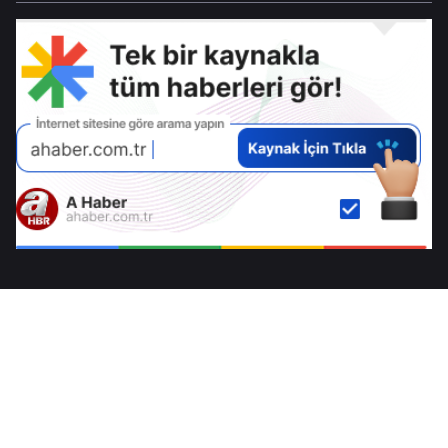
yok, sorunlarımızı kendimiz
çözeriz”