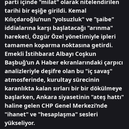
parti içinde "milat" olarak nitelendirilen
tarihi bir eşiğe girildi. Kemal
Kılıçdaroğlu’nun "yolsuzluk" ve "şaibe"
iddialarına karşı başlatacağı "arınma"
hareketi, Özgür Özel yönetimiyle ipleri
tamamen koparma noktasına getirdi.
Emekli İstihbarat Albayı Coşkun
Başbuğ’un A Haber ekranlarındaki çarpıcı
analizleriyle deşifre olan bu "iç savaş"
atmosferinde, kurultay sürecinin
karanlıkta kalan sırları bir bir dökülmeye
başlarken, Ankara siyasetinin "ateş hattı"
haline gelen CHP Genel Merkezi’nde
"ihanet" ve "hesaplaşma" sesleri
yükseliyor.