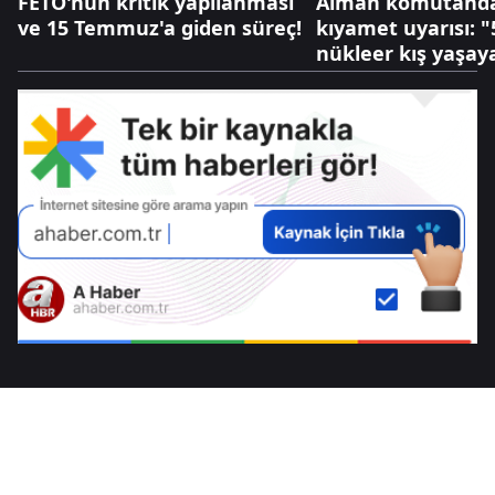
FETÖ'nün kritik yapılanması
Alman komutanda
ve 15 Temmuz'a giden süreç!
kıyamet uyarısı: "5
nükleer kış yaşaya