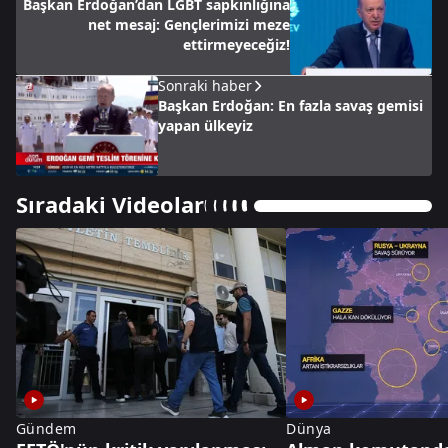
Başkan Erdoğan’dan LGBT sapkınlığına
net mesaj: Gençlerimizi meze
ettirmeyeceğiz!
Sonraki haber
Başkan Erdoğan: En fazla savaş gemisi
yapan ülkeyiz
Sıradaki Videolar
Gündem
Dünya