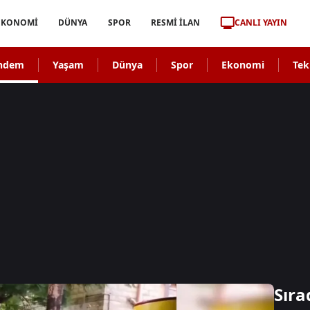
CANLI YAYIN
EKONOMİ
DÜNYA
SPOR
RESMİ İLAN
ndem
Yaşam
Dünya
Spor
Ekonomi
Tek
Sıra