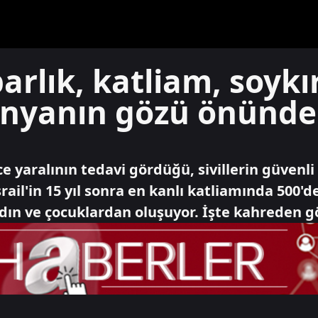
arlık, katliam, soykır
dünyanın gözü önünd
rce yaralının tedavi gördüğü, sivillerin güvenl
rail'in 15 yıl sonra en kanlı katliamında 500'de
dın ve çocuklardan oluşuyor. İşte kahreden gö