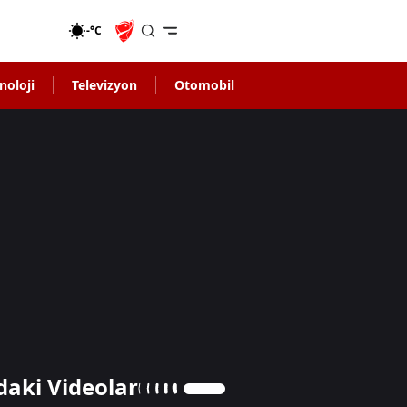
-°C
noloji
Televizyon
Otomobil
daki Videolar