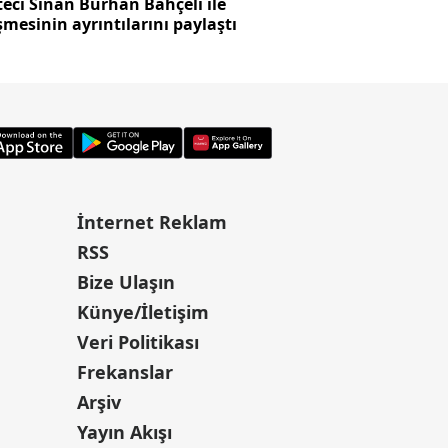
eci Sinan Burhan Bahçeli ile
Başkan Vekilliği se
mesinin ayrıntılarını paylaştı
skandalı!
İnternet Reklam
RSS
Bize Ulaşın
Künye/İletişim
Veri Politikası
Frekanslar
Arşiv
Yayın Akışı