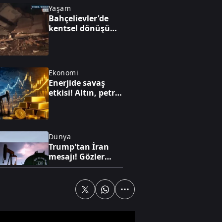
Yaşam
Bahçelievler'de
kentsel dönüşüm
binası çöktü: Facia
son anda önlendi
Ekonomi
Enerjide savaş
etkisi! Altın, petrol
ve faiz dengesi
yeniden
şekilleniyor
Dünya
Trump'tan İran
mesajı! Gözler
Hürmüz'de: Kritik
anlaşma iddiası
Gündem
FETÖ'nün kritik
yapılanması ve 15