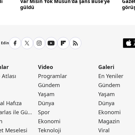
lı
Var Mısın Yok Musun'da şans Buse'ye
Gazet
güldü
görüş
p Edin
lar
Video
Galeri
Atlası
Programlar
En Yeniler
Gündem
Gündem
Yaşam
Yaşam
l Hafıza
Dünya
Dünya
Canan Barlas ile Gündem
Spor
Ekonomi
n
Ekonomi
Magazin
t Meselesi
Teknoloji
Viral