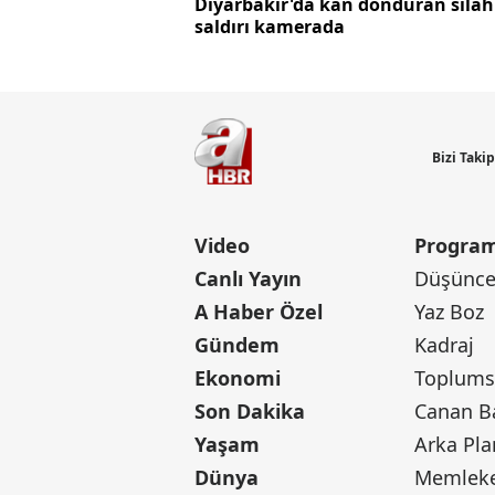
Diyarbakır'da kan donduran silah
saldırı kamerada
Bizi Taki
Video
Program
Canlı Yayın
Düşünce 
A Haber Özel
Yaz Boz
Gündem
Kadraj
Ekonomi
Toplumsa
Son Dakika
Yaşam
Arka Pla
Dünya
Memleke