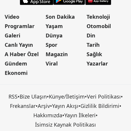
Video
Son Dakika
Teknoloji
Programlar
Yaşam
Otomobil
Galeri
Dünya
Din
Canlı Yayın
Spor
Tarih
A Haber Özel
Magazin
Sağlık
Gündem
Viral
Yazarlar
Ekonomi
RSS
•
Bize Ulaşın
•
Künye/İletişim
•
Veri Politikası
•
Frekanslar
•
Arşiv
•
Yayın Akışı
•
Gizlilik Bildirimi
•
Hakkımızda
•
Yayın İlkeleri
•
İsimsiz Kaynak Politikası