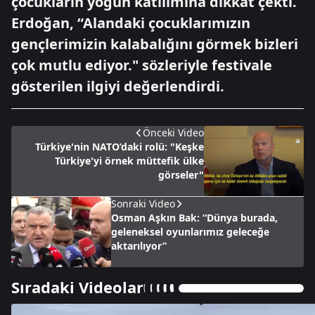
çocukların yoğun katılımına dikkat çekti.
Erdoğan, “Alandaki çocuklarımızın
gençlerimizin kalabalığını görmek bizleri
çok mutlu ediyor." sözleriyle festivale
gösterilen ilgiyi değerlendirdi.
Önceki Video
Türkiye'nin NATO’daki rolü: "Keşke
Türkiye'yi örnek müttefik ülke
görseler"
Sonraki Video
Osman Aşkın Bak: “Dünya burada,
geleneksel oyunlarımız geleceğe
aktarılıyor”
Sıradaki Videolar