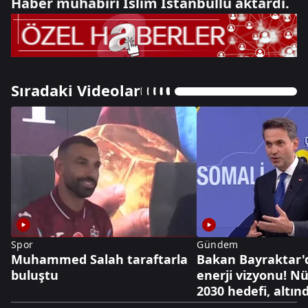
Haber muhabiri İslim İstanbullu aktardı.
Sıradaki Videolar
Spor
Gündem
Muhammed Salah taraftarla
Bakan Bayraktar'
buluştu
enerji vizyonu! N
2030 hedefi, altınd
dolarlık hazine