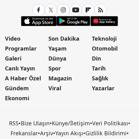
Video
Son Dakika
Teknoloji
Programlar
Yaşam
Otomobil
Galeri
Dünya
Din
Canlı Yayın
Spor
Tarih
A Haber Özel
Magazin
Sağlık
Gündem
Viral
Yazarlar
Ekonomi
RSS
•
Bize Ulaşın
•
Künye/İletişim
•
Veri Politikası
•
Frekanslar
•
Arşiv
•
Yayın Akışı
•
Gizlilik Bildirimi
•