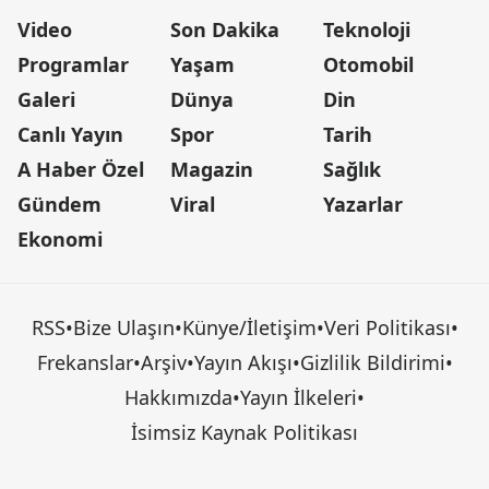
Video
Son Dakika
Teknoloji
Programlar
Yaşam
Otomobil
Galeri
Dünya
Din
Canlı Yayın
Spor
Tarih
A Haber Özel
Magazin
Sağlık
Gündem
Viral
Yazarlar
Ekonomi
RSS
•
Bize Ulaşın
•
Künye/İletişim
•
Veri Politikası
•
Frekanslar
•
Arşiv
•
Yayın Akışı
•
Gizlilik Bildirimi
•
Hakkımızda
•
Yayın İlkeleri
•
İsimsiz Kaynak Politikası