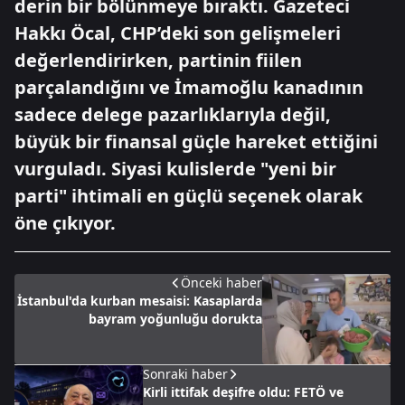
derin bir bölünmeye bıraktı. Gazeteci
Hakkı Öcal, CHP’deki son gelişmeleri
değerlendirirken, partinin fiilen
parçalandığını ve İmamoğlu kanadının
sadece delege pazarlıklarıyla değil,
büyük bir finansal güçle hareket ettiğini
vurguladı. Siyasi kulislerde "yeni bir
parti" ihtimali en güçlü seçenek olarak
öne çıkıyor.
Önceki haber
İstanbul'da kurban mesaisi: Kasaplarda
bayram yoğunluğu dorukta
Sonraki haber
Kirli ittifak deşifre oldu: FETÖ ve