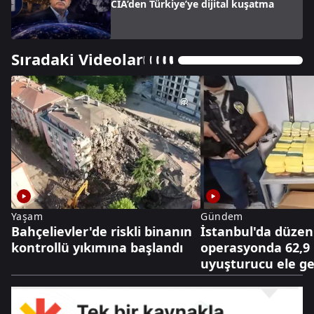
CIA’den Türkiye’ye dijital kuşatma
Sıradaki Videolar
Yaşam
Gündem
Bahçelievler'de riskli binanın
İstanbul'da düze
kontrollü yıkımına başlandı
operasyonda 62,9
uyuşturucu ele geç