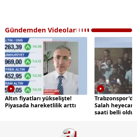
Gündemden Videolar
Altın fiyatları yükselişte!
Trabzonspor'
Piyasada hareketlilik arttı
Salah heyecanı
saati belli oldu