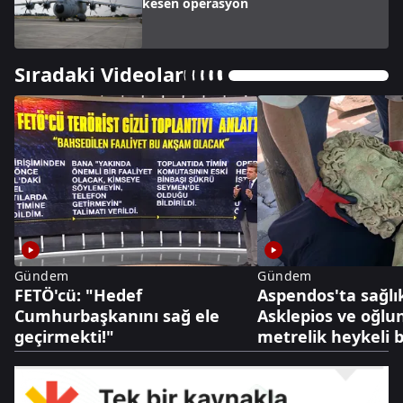
kesen operasyon
Sıradaki Videolar
Gündem
Gündem
FETÖ'cü: "Hedef
Aspendos'ta sağlık
Cumhurbaşkanını sağ ele
Asklepios ve oğlu
geçirmekti!"
metrelik heykeli 