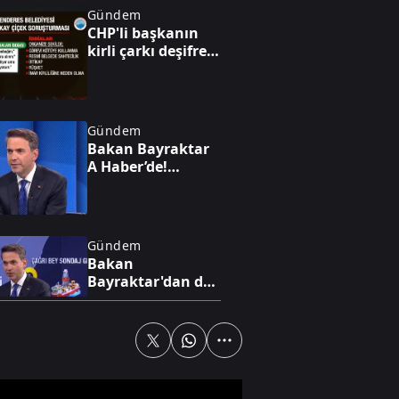
Gündem
CHP'li başkanın
kirli çarkı deşifre
oldu: "Ben
yürüyen parayım
bebeğim!”
Gündem
Bakan Bayraktar
A Haber’de!
Karadeniz'de yeni
enerji hamlesi:
Türkiye
Bulgaristan'da
Gündem
sahaya iniyor
Bakan
Bayraktar'dan dev
enerji vizyonu!
Nükleerde 2030
hedefi, altında 1,4
trilyon dolarlık
Gündem
hazine
Bakan Bayraktar
A Haber’de! 2