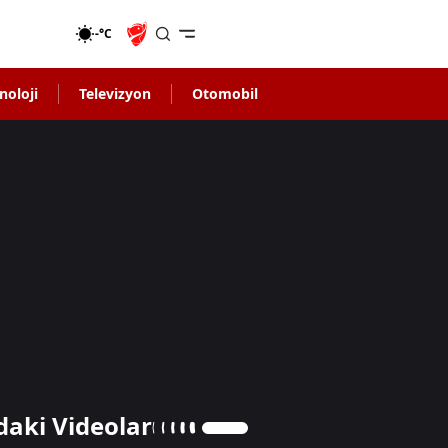
-°C
noloji
Televizyon
Otomobil
daki Videolar