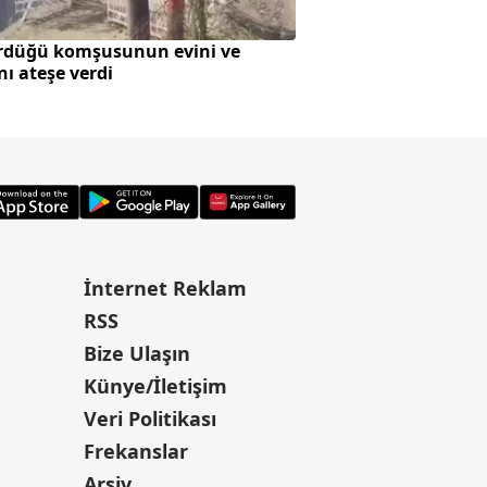
rdüğü komşusunun evini ve
SpaceX roketi Ay'a 
nı ateşe verdi
oluştu
İnternet Reklam
RSS
Bize Ulaşın
Künye/İletişim
Veri Politikası
Frekanslar
Arşiv