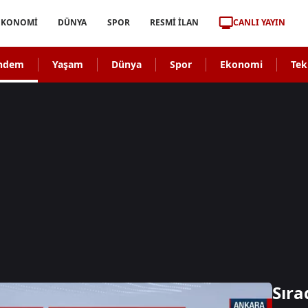
CANLI YAYIN
EKONOMİ
DÜNYA
SPOR
RESMİ İLAN
ndem
Yaşam
Dünya
Spor
Ekonomi
Tek
Sıra