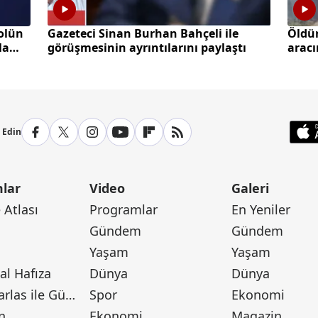
olün
Gazeteci Sinan Burhan Bahçeli ile
Öldü
la
görüşmesinin ayrıntılarını paylaştı
aracı
p Edin
lar
Video
Galeri
Atlası
Programlar
En Yeniler
Gündem
Gündem
Yaşam
Yaşam
l Hafıza
Dünya
Dünya
Canan Barlas ile Gündem
Spor
Ekonomi
n
Ekonomi
Magazin