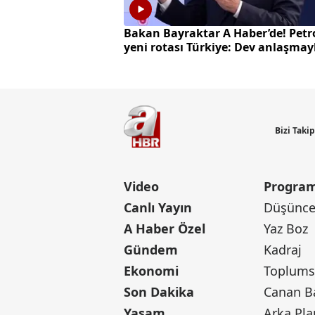
Bakan Bayraktar A Haber’de! Petr
yeni rotası Türkiye: Dev anlaşmay
milyarlarca dolarlık hamle
Bizi Taki
Video
Program
Canlı Yayın
Düşünce 
A Haber Özel
Yaz Boz
Gündem
Kadraj
Ekonomi
Toplumsa
Son Dakika
Yaşam
Arka Pla