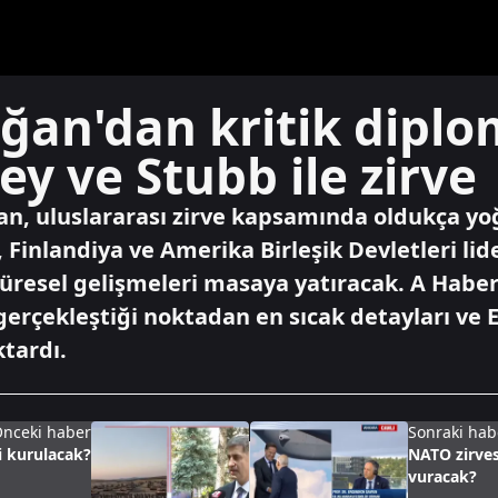
an'dan kritik diplom
y ve Stubb ile zirve
n, uluslararası zirve kapsamında oldukça yo
 Finlandiya ve Amerika Birleşik Devletleri lide
küresel gelişmeleri masaya yatıracak. A Habe
n gerçekleştiği noktadan en sıcak detayları ve
tardı.
nceki haber
Sonraki hab
i kurulacak?
NATO zirve
vuracak?