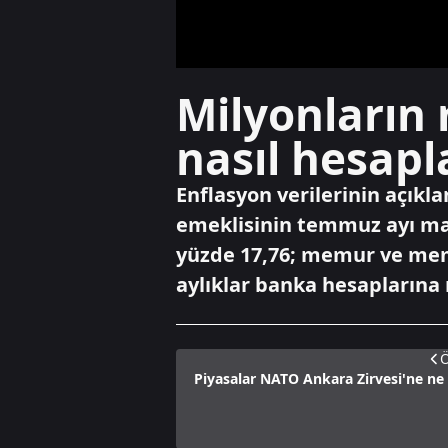
Milyonların 
nasıl hesapl
Enflasyon verilerinin açık
emeklisinin temmuz ayı maaş
yüzde 17,76; memur ve memu
aylıklar banka hesaplarına 
Ö
Piyasalar NATO Ankara Zirvesi'ne ne 