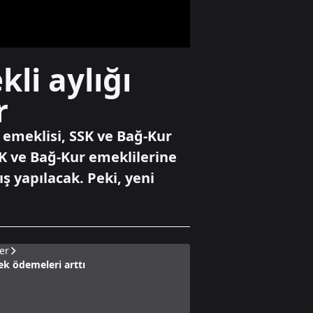
Uğur Mumcu
dosyaları için
görüşme
Yaşam
li aylığı
Cumhuriyet
tarihinin en
r
yüksek üretimi
bekleniyor
 emeklisi, SSK ve Bağ-Kur
Yaşam
SSK ve Bağ-Kur emeklilerine
Evdeki tehlike:
 yapılacak. Peki, yeni
Kapsül deterjanlar
er
ek ödemeleri arttı