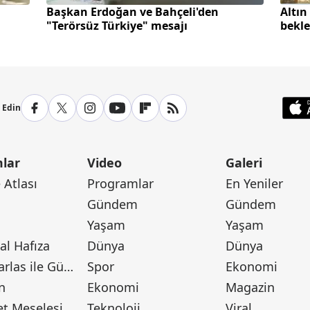
Başkan Erdoğan ve Bahçeli'den
Altın
"Terörsüz Türkiye" mesajı
bekle
p Edin
lar
Video
Galeri
Atlası
Programlar
En Yeniler
Gündem
Gündem
Yaşam
Yaşam
l Hafıza
Dünya
Dünya
Canan Barlas ile Gündem
Spor
Ekonomi
n
Ekonomi
Magazin
t Meselesi
Teknoloji
Viral