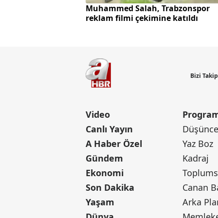
Muhammed Salah, Trabzonspor
reklam filmi çekimine katıldı
Bizi Taki
Video
Program
Canlı Yayın
Düşünce 
A Haber Özel
Yaz Boz
Gündem
Kadraj
Ekonomi
Toplumsa
Son Dakika
Yaşam
Arka Pla
Dünya
Memleke