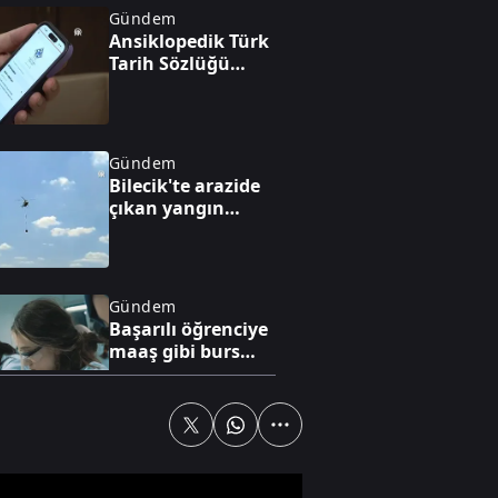
Gündem
Ansiklopedik Türk
Tarih Sözlüğü
yayında
Gündem
Bilecik'te arazide
çıkan yangın
söndürüldü
Gündem
Başarılı öğrenciye
maaş gibi burs
desteği
Gündem
Akın Gürlek'ten
Behçet Oktay ve