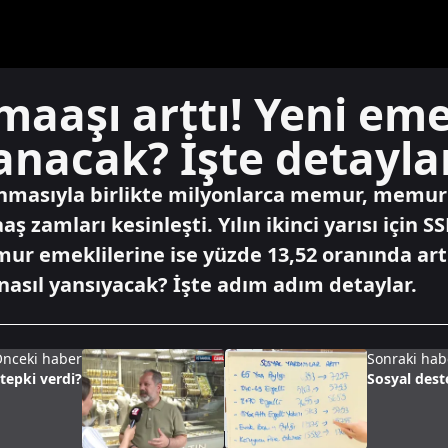
maaşı arttı! Yeni emek
anacak? İşte detayla
lanmasıyla birlikte milyonlarca memur, memur
 zamları kesinleşti. Yılın ikinci yarısı için 
r emeklilerine ise yüzde 13,52 oranında artış
nasıl yansıyacak? İşte adım adım detaylar.
nceki haber
Sonraki hab
tepki verdi?
Sosyal dest