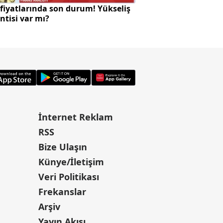
 fiyatlarında son durum! Yükseliş
Öldürdüğü komşus
ntisi var mı?
aracını ateşe verdi
İnternet Reklam
RSS
Bize Ulaşın
Künye/İletişim
Veri Politikası
Frekanslar
Arşiv
Yayın Akışı