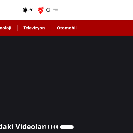
-°C
noloji
Televizyon
Otomobil
daki Videolar