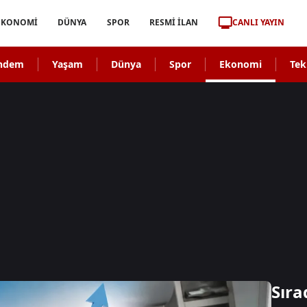
CANLI YAYIN
EKONOMİ
DÜNYA
SPOR
RESMİ İLAN
ndem
Yaşam
Dünya
Spor
Ekonomi
Tek
Sıra