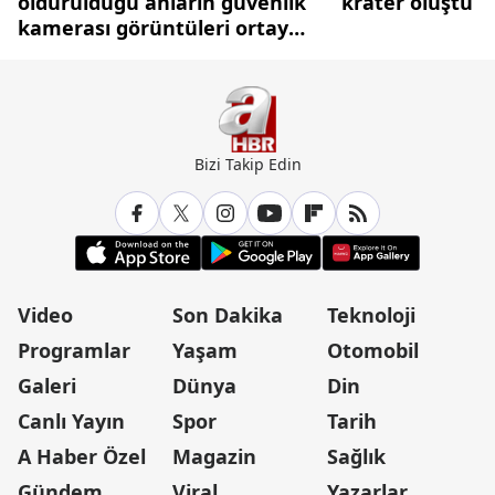
öldürüldüğü anların güvenlik
krater oluştu
kamerası görüntüleri ortaya
çıktı
Bizi Takip Edin
Video
Son Dakika
Teknoloji
Programlar
Yaşam
Otomobil
Galeri
Dünya
Din
Canlı Yayın
Spor
Tarih
A Haber Özel
Magazin
Sağlık
Gündem
Viral
Yazarlar