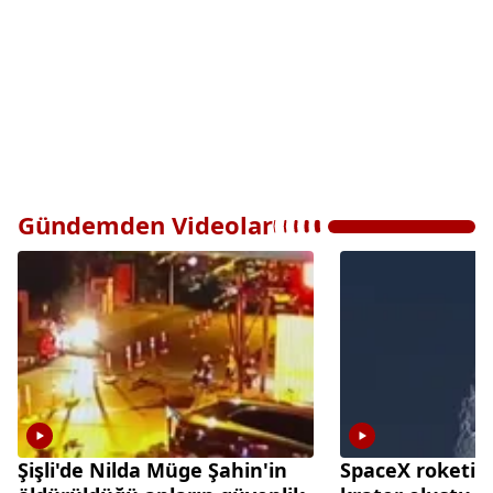
Gündemden Videolar
Şişli'de Nilda Müge Şahin'in
SpaceX roketi A