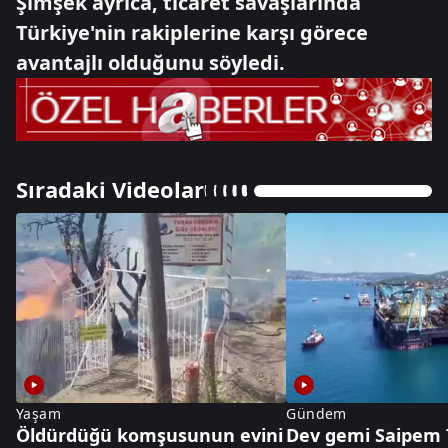
Şimşek ayrıca, ticaret savaşlarında
Türkiye'nin rakiplerine karşı görece
avantajlı olduğunu söyledi.
Sıradaki Videolar
Yaşam
Gündem
Öldürdüğü komşusunun evini
Dev gemi Saipem 