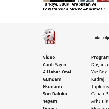
Türkiye, Suudi Arabistan ve
Pakistan'dan Mekke Anlaşması!
Bizi Taki
Video
Program
Canlı Yayın
Düşünce 
A Haber Özel
Yaz Boz
Gündem
Kadraj
Ekonomi
Toplumsa
Son Dakika
Yaşam
Arka Pla
Dünya
Memleke