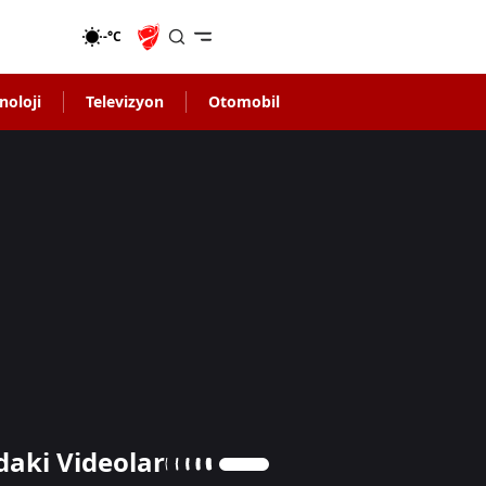
-°C
noloji
Televizyon
Otomobil
daki Videolar