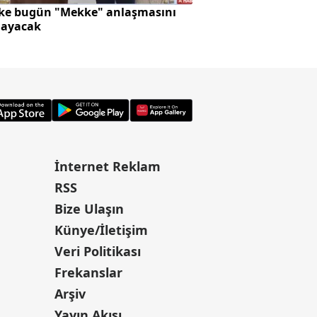
lke bugün "Mekke" anlaşmasını
SpaceX roketi Ay'a 
layacak
oluştu
İnternet Reklam
RSS
Bize Ulaşın
Künye/İletişim
Veri Politikası
Frekanslar
Arşiv
Yayın Akışı