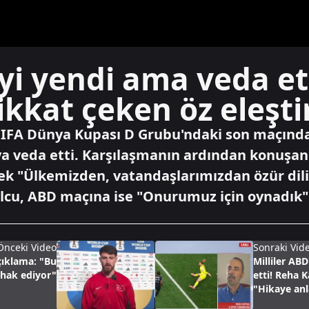
'yi yendi ama veda et
kkat çeken öz eleşti
6 FIFA Dünya Kupası D Grubu'ndaki son maçınd
 veda etti. Karşılaşmanın ardından konuşan
rek "Ülkemizden, vatandaşlarımızdan özür di
olcu, ABD maçına ise "Onurumuz için oynadık" 
Önceki Video
Sonraki Vid
çıklama: "Bu
Milliler AB
 hak ediyor"
etti! Reha K
"Hikaye anl