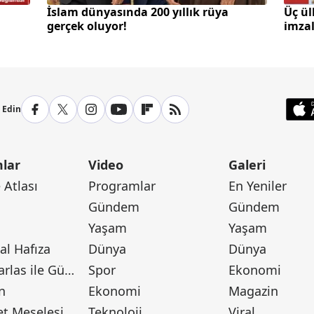
İslam dünyasında 200 yıllık rüya
Üç ü
gerçek oluyor!
imza
p Edin
lar
Video
Galeri
Atlası
Programlar
En Yeniler
Gündem
Gündem
Yaşam
Yaşam
l Hafıza
Dünya
Dünya
Canan Barlas ile Gündem
Spor
Ekonomi
n
Ekonomi
Magazin
t Meselesi
Teknoloji
Viral