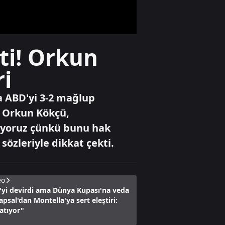
Haber’de kritik
yorum
Televizyon
ti! Orkun
Altı Üstü İstanbul
9. bölüm 2.
ri
fragmanı
a ABD'yi 3-2 mağlup
Spor
 Orkun Kökçü,
Trabzonlu
liyoruz çünkü bunu hak
teyzenin Salah
tepkisi gündem
sözleriyle dikkat çekti.
oldu
eo
D'yi devirdi ama Dünya Kupası'na veda
apsal'dan Montella'ya sert eleştiri:
atıyor"