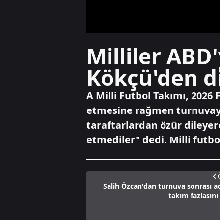
Milliler ABD
Kökçü'den di
A Milli Futbol Takımı, 202
etmesine rağmen turnuvaya
taraftarlardan özür dileye
etmediler" dedi. Milli futb
Salih Özcan'dan turnuva sonrası a
takım fazlasını