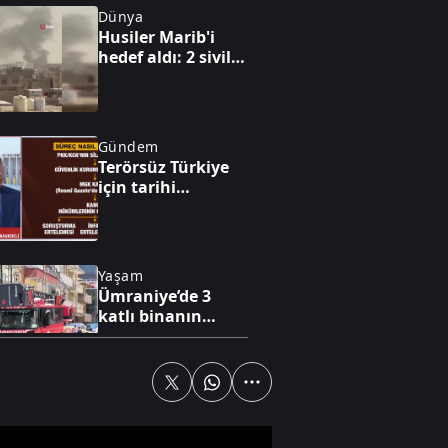
Dünya
Husiler Marib'i
hedef aldı: 2 sivil
hayatını kaybetti
Gündem
Terörsüz Türkiye
için tarihi
mutabakat! Efkan
Ala: “Bizim
üçüncü bir göze
ihtiyacımız yok,
Yaşam
sorunlarımızı
Ümraniye’de 3
kendimiz çözeriz”
katlı binanın
balkonu çöktü
Gündem
Üçlü savunma
anlaşmasına A