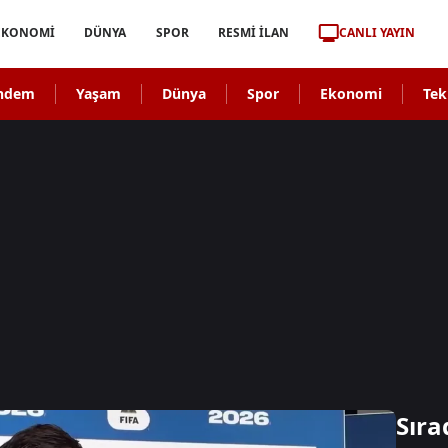
CANLI YAYIN
EKONOMİ
DÜNYA
SPOR
RESMİ İLAN
ndem
Yaşam
Dünya
Spor
Ekonomi
Tek
Sıra