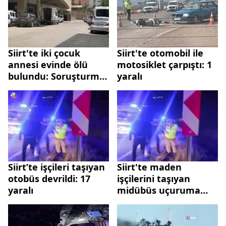
Siirt'te iki çocuk
Siirt'te otomobil ile
annesi evinde ölü
motosiklet çarpıştı: 1
bulundu: Soruşturma
yaralı
başlatıldı
Siirt’te işçileri taşıyan
Siirt'te maden
otobüs devrildi: 17
işçilerini taşıyan
yaralı
midübüs uçuruma
yuvarlandı