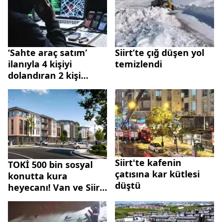
‘Sahte araç satım’
Siirt’te çığ düşen yol
ilanıyla 4 kişiyi
temizlendi
dolandıran 2 kişi
tutuklandı
Siirt'te kafenin
TOKİ 500 bin sosyal
çatısına kar kütlesi
konutta kura
düştü
heyecanı! Van ve Siirt
tamamlandı | Kura
sırası Mardin ve
Ağrı'da