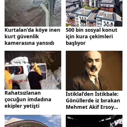
Kurtalan’da köye inen
500 bin sosyal konut
kurt güvenlik
için kura çekimleri
kamerasına yansıdı
başlıyor
Rahatsızlanan
İstiklal’den İstikbale:
çocuğun imdadına
Gönüllerde iz bırakan
ekipler yetişti
Mehmet Akif Ersoy
şiirleri