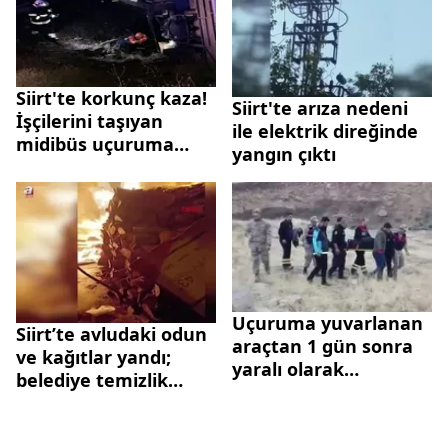
Siirt'te korkunç kaza!
Siirt'te arıza nedeni
İşçilerini taşıyan
ile elektrik direğinde
midibüs uçuruma
yangın çıktı
yuvarlandı: Çok sayıda
yaralı var
Uçuruma yuvarlanan
Siirt’te avludaki odun
araçtan 1 gün sonra
ve kağıtlar yandı;
yaralı olarak
belediye temizlik
kurtarıldı
işçileri söndürdü