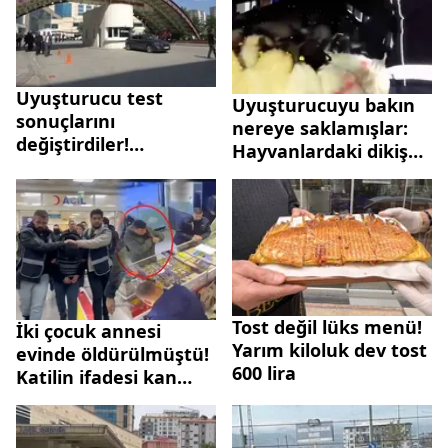
Uyuşturucu test
Uyuşturucuyu bakın
sonuçlarını
nereye saklamışlar:
değiştirdiler!
Hayvanlardaki dikiş
Aralarında hastane
izleri dikkat çekti
personeli de var...
Tost değil lüks menü!
İki çocuk annesi
Yarım kiloluk dev tost
evinde öldürülmüştü!
600 lira
Katilin ifadesi kan
dondurdu: Bahis
bağımlılığı beni
cinayete sürükledi