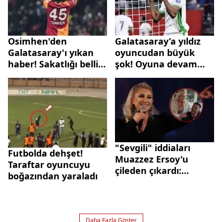
Osimhen'den
Galatasaray’a yıldız
Galatasaray'ı yıkan
oyuncudan büyük
haber! Sakatlığı belli
şok! Oyuna devam
oldu
edemedi
"Sevgili" iddiaları
Futbolda dehşet!
Muazzez Ersoy'u
Taraftar oyuncuyu
çileden çıkardı:
boğazından yaraladı
"Utanmazlara Allah
hesap sorsun"
Daha Fazla Göster