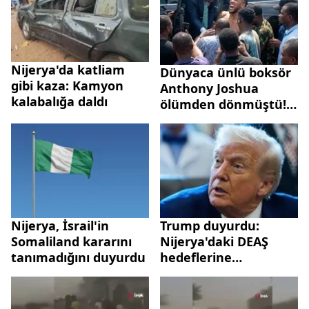
Nijerya'da katliam
Dünyaca ünlü boksör
gibi kaza: Kamyon
Anthony Joshua
kalabalığa daldı
ölümden dönmüştü!
Dehşet kazanın yeni
görüntüleri ortaya
çıktı
Nijerya, İsrail'in
Trump duyurdu:
Somaliland kararını
Nijerya'daki DEAŞ
tanımadığını duyurdu
hedeflerine
operasyon