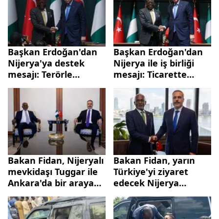
Başkan Erdoğan'dan
Başkan Erdoğan'dan
Nijerya'ya destek
Nijerya ile iş birliği
mesajı: Terörle
mesajı: Ticarette
mücadelede
hedef 5 milyar dolar |
yanınızdayız
2 ülke arasında 9
anlaşma
Bakan Fidan, Nijeryalı
Bakan Fidan, yarın
mevkidaşı Tuggar ile
Türkiye'yi ziyaret
Ankara'da bir araya
edecek Nijerya
geldi
Dışişleri Bakanı
Tuggar ile görüşecek