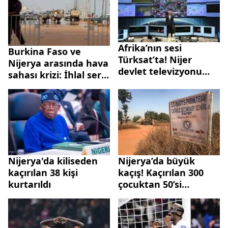
Afrika’nın sesi
Burkina Faso ve
Türksat’ta! Nijer
Nijerya arasında hava
devlet televizyonu
sahası krizi: İhlal sert
yayınlarını TÜRKSAT
dille kınandı
uydularına taşıdı
Nijerya'da kiliseden
Nijerya’da büyük
kaçırılan 38 kişi
kaçış! Kaçırılan 300
kurtarıldı
çocuktan 50’si
esaretten kurtuldu