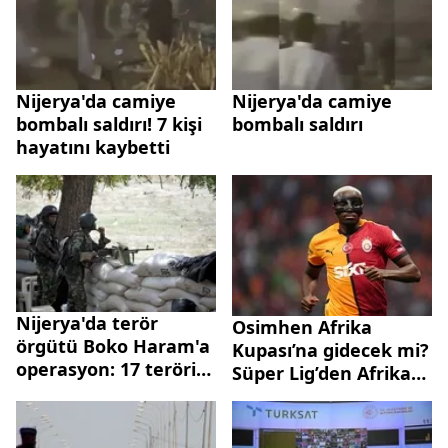
Nijerya'da camiye
Nijerya'da camiye
bombalı saldırı! 7 kişi
bombalı saldırı
hayatını kaybetti
Nijerya'da terör
Osimhen Afrika
örgütü Boko Haram'a
Kupası’na gidecek mi?
operasyon: 17 terörist
Süper Lig’den Afrika
etkisiz halde
Kupası’na kimler
katılacak?